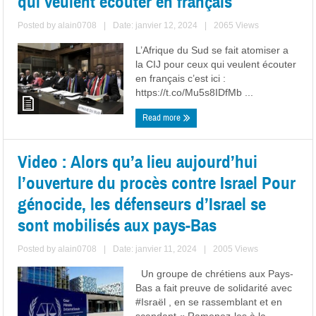
qui veulent écouter en français
Posted by
alain0708
|
Date: janvier 12, 2024
|
2065 Views
L’Afrique du Sud se fait atomiser a
la CIJ pour ceux qui veulent écouter
en français c’est ici :
https://t.co/Mu5s8IDfMb ...
Read more
Video : Alors qu’a lieu aujourd’hui
l’ouverture du procès contre Israel Pour
génocide, les défenseurs d’Israel se
sont mobilisés aux pays-Bas
Posted by
alain0708
|
Date: janvier 11, 2024
|
2005 Views
Un groupe de chrétiens aux Pays-
Bas a fait preuve de solidarité avec
#Israël , en se rassemblant et en