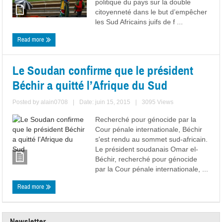
politique du pays sur la double
citoyenneté dans le but d’empêcher
les Sud Africains juifs de f ...
Read more
Le Soudan confirme que le président
Béchir a quitté l’Afrique du Sud
Posted by
alain0708
|
Date: juin 15, 2015
|
3095 Views
Recherché pour génocide par la
Cour pénale internationale, Béchir
s'est rendu au sommet sud-africain.
Le président soudanais Omar el-
Béchir, recherché pour génocide
par la Cour pénale internationale, ...
Read more
Newsletter