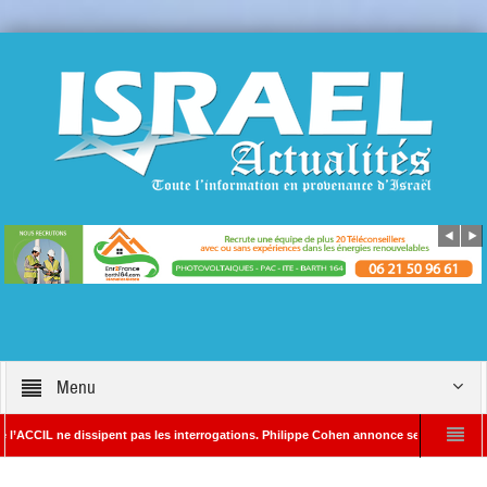
Menu
ne dissipent pas les interrogations. Philippe Cohen annonce se réserver le droit de po
édacteur en chef d’Israël Actualités
L’Iran menace de frapper Tel-Aviv si Do