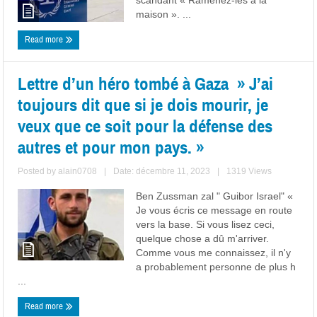
scandant « Ramenez-les à la
maison ». ...
Read more
Lettre d’un héro tombé à Gaza » ‎J’ai
toujours dit que si je dois mourir, je
veux que ce soit pour la défense des
autres et pour mon pays. »
Posted by
alain0708
|
Date: décembre 11, 2023
|
1319 Views
Ben Zussman zal " Guibor Israel" «
Je vous écris ce message en route
vers la base. Si vous lisez ceci,
quelque chose a dû m'arriver.
‎Comme vous me connaissez, il n'y
a probablement personne de plus h
...
Read more