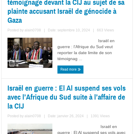
témoignage devant la CIJ au sujet de sa
plainte accusant Israël de génocide à
Gaza
Posted by
alain0708
|
Date: septembre 10, 2024
|
663 Views
Israël en
guerre : l’Afrique du Sud veut
reporter la date limite de son
témoignag ...
Read more
Israël en guerre : El Al suspend ses vols
avec l’Afrique du Sud suite à l’affaire de
la CIJ
Posted by
alain0708
|
Date: janvier 26, 2024
|
1391 Views
Israël en
guerre : El Al suspend ses vols avec