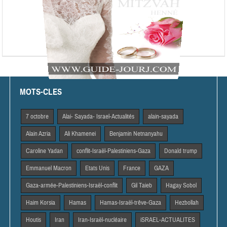
MOTS-CLES
7 octobre
Alai- Sayada- Israel-Actualités
alain-sayada
Alain Azria
Ali Khamenei
Benjamin Netnanyahu
Caroline Yadan
conflit-Israël-Palestiniens-Gaza
Donald trump
Emmanuel Macron
Etats Unis
France
GAZA
Gaza-armée-Palestiniens-Israël-conflit
Gil Taieb
Hagay Sobol
Haim Korsia
Hamas
Hamas-Israël-trêve-Gaza
Hezbollah
Houtis
Iran
Iran-Israël-nucléaire
iSRAEL-ACTUALITES