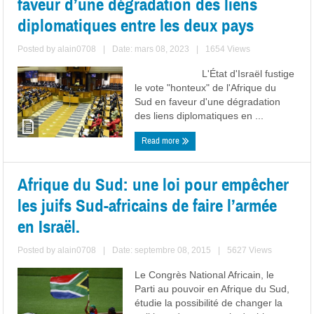
faveur d’une dégradation des liens
diplomatiques entre les deux pays
Posted by
alain0708
|
Date: mars 08, 2023
|
1654 Views
L'État d'Israël fustige
le vote "honteux" de l'Afrique du
Sud en faveur d'une dégradation
des liens diplomatiques en ...
Read more
Afrique du Sud: une loi pour empêcher
les juifs Sud-africains de faire l’armée
en Israël.
Posted by
alain0708
|
Date: septembre 08, 2015
|
5627 Views
Le Congrès National Africain, le
Parti au pouvoir en Afrique du Sud,
étudie la possibilité de changer la