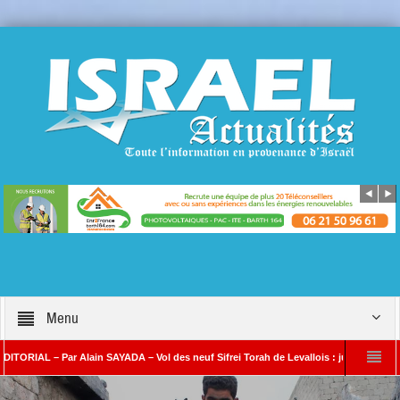
Menu
L – Par Alain SAYADA – Vol des neuf Sifrei Torah de Levallois : jusqu’à quand le sile
ain SAYADA
Benjamin Netanyahou à l’Iran : « Si vous nous attaquez, notre ripo