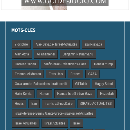
MOTS-CLES
7 octobre
Alai- Sayada- Israel-Actualités
alain-sayada
Alain Azria
Ali Khamenei
Benjamin Netnanyahu
Caroline Yadan
conflit-Israël-Palestiniens-Gaza
Donald trump
Emmanuel Macron
Etats Unis
France
GAZA
Gaza-armée-Palestiniens-Israël-conflit
Gil Taieb
Hagay Sobol
Haim Korsia
Hamas
Hamas-Israël-trêve-Gaza
Hezbollah
Houtis
Iran
Iran-Israël-nucléaire
iSRAEL-ACTUALITES
israel-defense-Benny Gantz-Grece-israel-israel Actualites
Israel Actiualités
Israel Actuaites
Israël