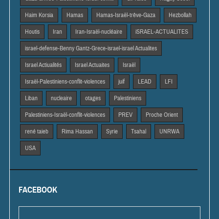
Haim Korsia
Hamas
Hamas-Israël-trêve-Gaza
Hezbollah
Houtis
Iran
Iran-Israël-nucléaire
iSRAEL-ACTUALITES
israel-defense-Benny Gantz-Grece-israel-israel Actualites
Israel Actiualités
Israel Actuaites
Israël
Israël-Palestiniens-conflit-violences
juif
LEAD
LFI
Liban
nucleaire
otages
Palestiniens
Palestiniens-Israël-conflit-violences
PREV
Proche Orient
rené taieb
Rima Hassan
Syrie
Tsahal
UNRWA
USA
FACEBOOK