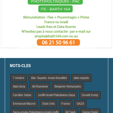
MOTS-CLES
7 octobre
Alai- Sayada- Israel-Actualités
alain-sayada
Alain Azria
Ali Khamenei
Benjamin Netnanyahu
Caroline Yadan
conflit-Israël-Palestiniens-Gaza
Donald trump
Emmanuel Macron
Etats Unis
France
GAZA
Gaza-armée-Palestiniens-Israël-conflit
Gil Taieb
Hagay Sobol