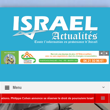
Menu
. Philippe Cohen annonce se réserver le droit de poursuivre Israël Actualités en diffa
és
L’Iran menace de frapper Tel-Aviv si Donald Trump élargit les frappes cont