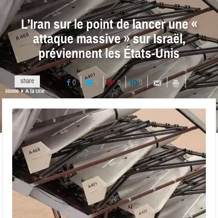
L’Iran sur le point de lancer une «
attaque massive » sur Israël,
préviennent les États-Unis
share
0
0
0
0
Home
A la Une