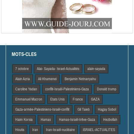
MOTS-CLES
7 octobre
Alai- Sayada- Israel-Actualités
alain-sayada
Alain Azria
Ali Khamenei
Benjamin Netnanyahu
Caroline Yadan
conflit-Israël-Palestiniens-Gaza
Donald trump
Emmanuel Macron
Etats Unis
France
GAZA
Gaza-armée-Palestiniens-Israël-conflit
Gil Taieb
Hagay Sobol
Haim Korsia
Hamas
Hamas-Israël-trêve-Gaza
Hezbollah
Houtis
Iran
Iran-Israël-nucléaire
iSRAEL-ACTUALITES