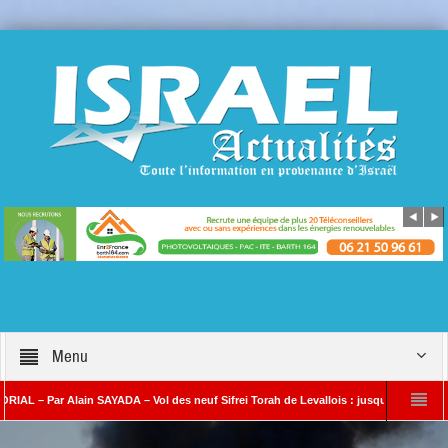
Menu
r Alain SAYADA – Vol des neuf Sifrei Torah de Levallois : jusqu’à quand le silence ? 
YADA
Benjamin Netanyahou à l’Iran : « Si vous nous attaquez, notre riposte se