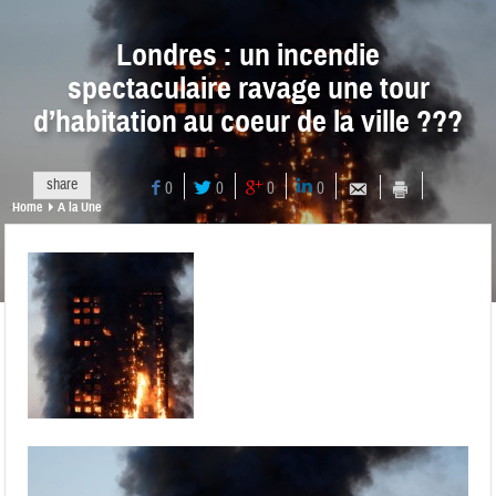
Londres : un incendie
spectaculaire ravage une tour
d’habitation au coeur de la ville ???
share
0
0
0
0
Home
A la Une