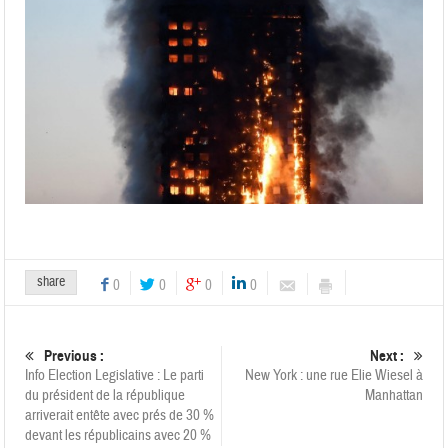
share
0
0
0
0
Previous :
Next :
Info Election Legislative : Le parti
New York : une rue Elie Wiesel à
du président de la république
Manhattan
arriverait entête avec prés de 30 %
devant les républicains avec 20 %