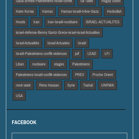
Gaza-armée-Palestiniens-Israël-conflit
Gil Taieb
Hagay Sobol
Haim Korsia
Hamas
Hamas-Israël-trêve-Gaza
Hezbollah
Houtis
Iran
Iran-Israël-nucléaire
iSRAEL-ACTUALITES
israel-defense-Benny Gantz-Grece-israel-israel Actualites
Israel Actiualités
Israel Actuaites
Israël
Israël-Palestiniens-conflit-violences
juif
LEAD
LFI
Liban
nucleaire
otages
Palestiniens
Palestiniens-Israël-conflit-violences
PREV
Proche Orient
rené taieb
Rima Hassan
Syrie
Tsahal
UNRWA
USA
FACEBOOK