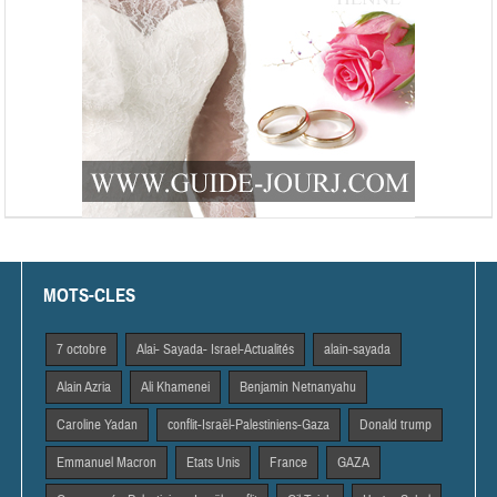
MOTS-CLES
7 octobre
Alai- Sayada- Israel-Actualités
alain-sayada
Alain Azria
Ali Khamenei
Benjamin Netnanyahu
Caroline Yadan
conflit-Israël-Palestiniens-Gaza
Donald trump
Emmanuel Macron
Etats Unis
France
GAZA