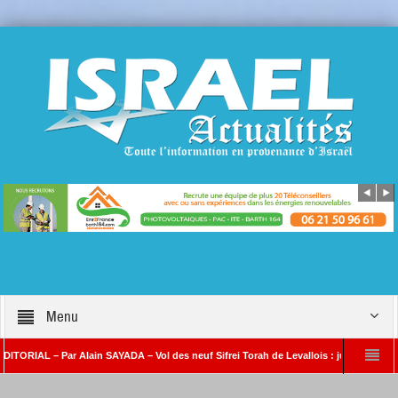
Menu
AL – Par Alain SAYADA – Vol des neuf Sifrei Torah de Levallois : jusqu’à quand le sil
lain SAYADA
Benjamin Netanyahou à l’Iran : « Si vous nous attaquez, notre rip