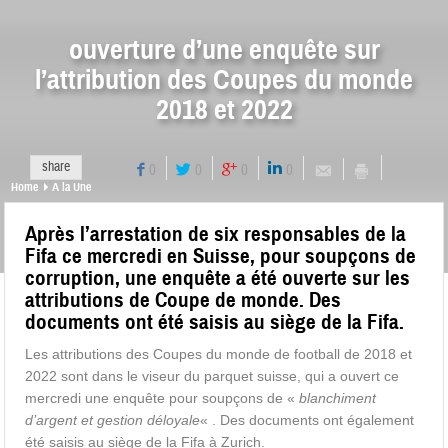
ouverture d’une enquête sur
l’attribution des Coupes du monde
2018 et 2022
share
0
0
0
0
Home
A la Une
Après l’arrestation de six responsables de la
Fifa ce mercredi en Suisse, pour soupçons de
corruption, une enquête a été ouverte sur les
attributions de Coupe de monde. Des
documents ont été saisis au siège de la Fifa.
Les attributions des Coupes du monde de football de 2018 et
2022 sont dans le viseur du parquet suisse, qui a ouvert ce
mercredi une enquête pour soupçons de «
blanchiment
d’argent et gestion déloyale
« . Des documents ont également
été saisis au siège de la Fifa à Zurich.