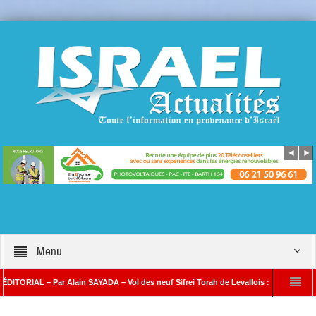
Menu
RIAL – Par Alain SAYADA – Vol des neuf Sifrei Torah de Levallois : jusqu’à quand le s
 Alain SAYADA
Benjamin Netanyahou à l’Iran : « Si vous nous attaquez, notre r