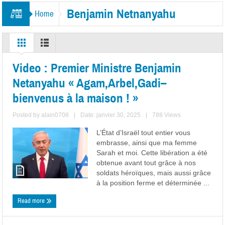
Benjamin Netnanyahu
Home
Video : Premier Ministre Benjamin
Netanyahu « Agam,Arbel,Gadi–
bienvenus à la maison ! »
Posted by
alain0708
|
Date: janvier 30, 2025
|
788 Views
L’État d’Israël tout entier vous
embrasse, ainsi que ma femme
Sarah et moi. Cette libération a été
obtenue avant tout grâce à nos
soldats héroïques, mais aussi grâce
à la position ferme et déterminée ...
Read more