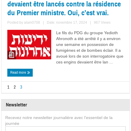
devaient être lancés contre la résidence
du Premier ministre. Oui, c’est vrai.
Posted by
alain0708
|
Date: novembre 17, 2024
|
967 Views
Le fils du PDG du groupe Yedioth
Ahronoth a été arrêté il y a environ
une semaine en possession de
fumigènes et de bombes éclair. Il a
avoué lors de son interrogatoire que
ces engins devaient être lan ...
Read more
1
2
3
Newsletter
Recevez notre newsletter journalière avec l'essentiel de la
journée