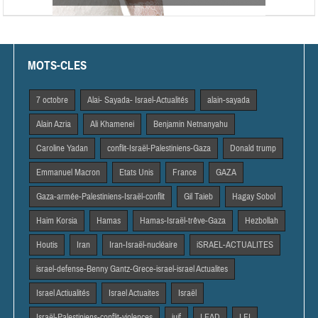
MOTS-CLES
7 octobre
Alai- Sayada- Israel-Actualités
alain-sayada
Alain Azria
Ali Khamenei
Benjamin Netnanyahu
Caroline Yadan
conflit-Israël-Palestiniens-Gaza
Donald trump
Emmanuel Macron
Etats Unis
France
GAZA
Gaza-armée-Palestiniens-Israël-conflit
Gil Taieb
Hagay Sobol
Haim Korsia
Hamas
Hamas-Israël-trêve-Gaza
Hezbollah
Houtis
Iran
Iran-Israël-nucléaire
iSRAEL-ACTUALITES
israel-defense-Benny Gantz-Grece-israel-israel Actualites
Israel Actiualités
Israel Actuaites
Israël
Israël-Palestiniens-conflit-violences
juif
LEAD
LFI