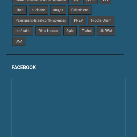
Liban
nucleaire
otages
Palestiniens
Palestiniens-Israël-conflit-violences
PREV
Proche Orient
rené taieb
Rima Hassan
Syrie
Tsahal
UNRWA
USA
FACEBOOK