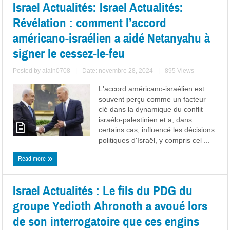
Israel Actualités: Israel Actualités:
Révélation : comment l’accord
américano-israélien a aidé Netanyahu à
signer le cessez-le-feu
Posted by
alain0708
|
Date: novembre 28, 2024
|
895 Views
L'accord américano-israélien est
souvent perçu comme un facteur
clé dans la dynamique du conflit
israélo-palestinien et a, dans
certains cas, influencé les décisions
politiques d'Israël, y compris cel ...
Read more
Israel Actualités : Le fils du PDG du
groupe Yedioth Ahronoth a avoué lors
de son interrogatoire que ces engins