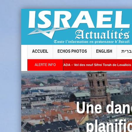
ACCUEIL
ECHOS PHOTOS
ENGLISH
ברִית
ALERTE INFO
TORIAL – Par Alain SAYADA – Vol des neuf Sifrei Torah de Levallois : jusqu’à quand le
emps l’Occident continuera-t-il à fermer les yeux ? »
Une dano
planifi