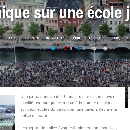
ique sur une école j
8
Date:
mars 08, 2016
in:
A la Une
,
Antisémitisme
,
Danemark
,
Europe
,
Le M
0
0
0
0
Une jeune danoise de 16 ans a été accusée d’avoir
planifié une attaque terroriste à la bombe chimique
sur deux écoles du pays, dont une juive, a déclaré la
police ce mardi.
Le rapport de police évoque également un complice,