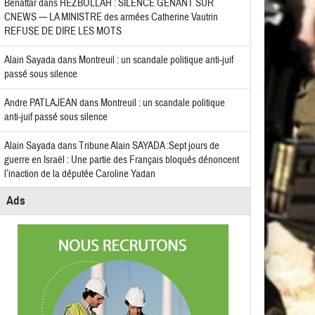
Benattar
dans
HEZBOLLAH : SILENCE GÊNANT SUR
CNEWS — LA MINISTRE des armées Catherine Vautrin
REFUSE DE DIRE LES MOTS
Alain Sayada
dans
Montreuil : un scandale politique anti-juif
passé sous silence
Andre PATLAJEAN
dans
Montreuil : un scandale politique
anti-juif passé sous silence
Alain Sayada
dans
Tribune Alain SAYADA :Sept jours de
guerre en Israël : Une partie des Français bloqués dénoncent
l’inaction de la députée Caroline Yadan
Ads