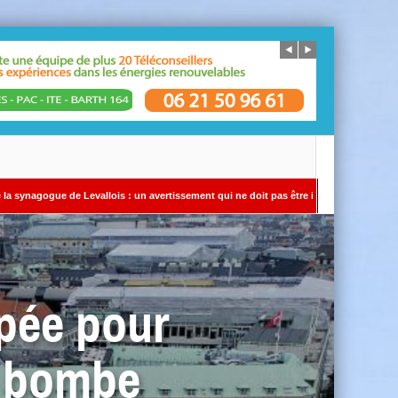
evallois : un avertissement qui ne doit pas être ignoré Par Alain SAYADA – Rédacteur
lpée pour
la bombe