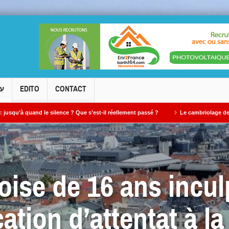
עִ
EDITO
CONTACT
 silence ? Que s’est-il réellement passé ?
Le cambriolage de la synagogue de L
ise de 16 ans incu
cation d’attentat à 