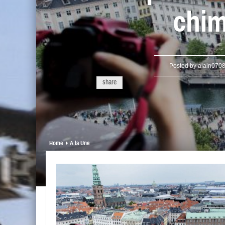
chim
Posted by
alain070
share
Home
A la Une