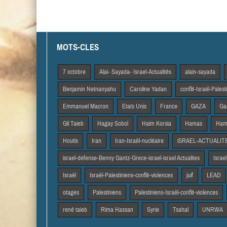
MOTS-CLES
7 octobre
Alai- Sayada- Israel-Actualités
alain-sayada
Benjamin Netnanyahu
Caroline Yadan
conflit-Israël-Pales
Emmanuel Macron
Etats Unis
France
GAZA
Gaz
Gil Taieb
Hagay Sobol
Haim Korsia
Hamas
Hama
Houtis
Iran
Iran-Israël-nucléaire
iSRAEL-ACTUALIT
israel-defense-Benny Gantz-Grece-israel-israel Actualites
Israel
Israël
Israël-Palestiniens-conflit-violences
juif
LEAD
otages
Palestiniens
Palestiniens-Israël-conflit-violences
rené taieb
Rima Hassan
Syrie
Tsahal
UNRWA