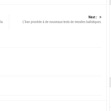
Next :
 la
L’Iran procède à de nouveaux tests de missiles balistiques.