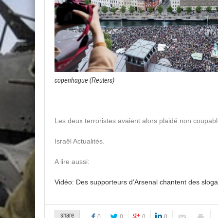
copenhague (Reuters)
Les deux terroristes avaient alors plaidé non coupabl
Israël Actualités.
A lire aussi:
Vidéo: Des supporteurs d’Arsenal chantent des sloga
share
0
0
0
0