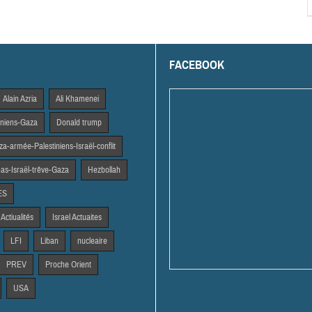
FACEBOOK
Alain Azria
Ali Khamenei
tiniens-Gaza
Donald trump
a-armée-Palestiniens-Israël-conflit
s-Israël-trêve-Gaza
Hezbollah
ES
 Actiualités
Israel Actuaites
LFI
Liban
nucleaire
PREV
Proche Orient
USA