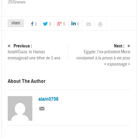
JSSnews
share
0
0
0
0
Previous :
Next :
Israël/Gaza: le Hamas
Egypte: l’ex-président Morsi
envisagerait une trêve de 5 ans
condamné à la prison à vie pour
« espionnage »
About The Author
alain0708