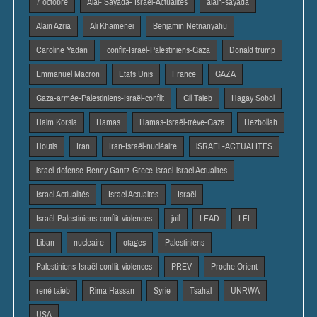
7 octobre
Alai- Sayada- Israel-Actualités
alain-sayada
Alain Azria
Ali Khamenei
Benjamin Netnanyahu
Caroline Yadan
conflit-Israël-Palestiniens-Gaza
Donald trump
Emmanuel Macron
Etats Unis
France
GAZA
Gaza-armée-Palestiniens-Israël-conflit
Gil Taieb
Hagay Sobol
Haim Korsia
Hamas
Hamas-Israël-trêve-Gaza
Hezbollah
Houtis
Iran
Iran-Israël-nucléaire
iSRAEL-ACTUALITES
israel-defense-Benny Gantz-Grece-israel-israel Actualites
Israel Actiualités
Israel Actuaites
Israël
Israël-Palestiniens-conflit-violences
juif
LEAD
LFI
Liban
nucleaire
otages
Palestiniens
Palestiniens-Israël-conflit-violences
PREV
Proche Orient
rené taieb
Rima Hassan
Syrie
Tsahal
UNRWA
USA