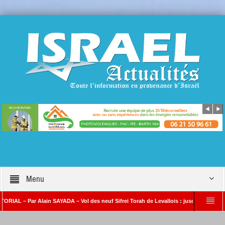
Menu
– Par Alain SAYADA – Vol des neuf Sifrei Torah de Levallois : jusqu’à quand le silenc
n SAYADA
Benjamin Netanyahou à l’Iran : « Si vous nous attaquez, notre ripost