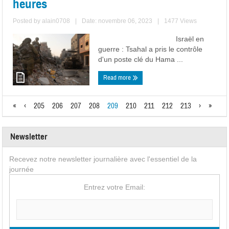
heures
Posted by
alain0708
|
Date: novembre 06, 2023
|
1477 Views
Israël en
guerre : Tsahal a pris le contrôle
d'un poste clé du Hama ...
Read more
«
‹
205
206
207
208
209
210
211
212
213
›
»
Newsletter
Recevez notre newsletter journalière avec l'essentiel de la
journée
Entrez votre Email: