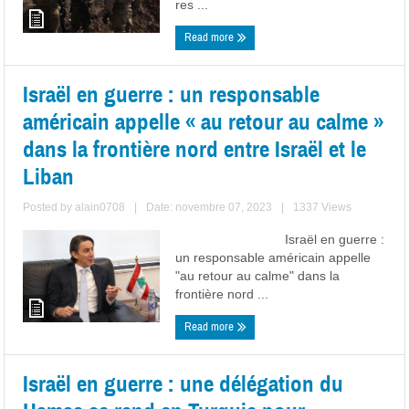
res ...
Read more
Israël en guerre : un responsable
américain appelle « au retour au calme »
dans la frontière nord entre Israël et le
Liban
Posted by
alain0708
|
Date: novembre 07, 2023
|
1337 Views
Israël en guerre :
un responsable américain appelle
"au retour au calme" dans la
frontière nord ...
Read more
Israël en guerre : une délégation du