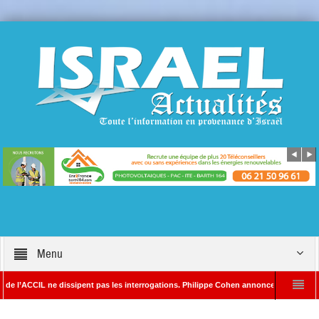
Menu
 ne dissipent pas les interrogations. Philippe Cohen annonce se réserver le droit de 
 Rédacteur en chef d’Israël Actualités
L’Iran menace de frapper Tel-Aviv si D