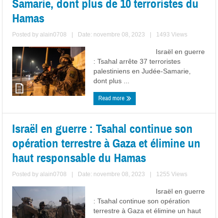
Samarie, dont plus de 10 terroristes du
Hamas
Posted by
alain0708
|
Date: novembre 08, 2023
|
1493 Views
Israël en guerre
: Tsahal arrête 37 terroristes
palestiniens en Judée-Samarie,
dont plus ...
Read more
Israël en guerre : Tsahal continue son
opération terrestre à Gaza et élimine un
haut responsable du Hamas
Posted by
alain0708
|
Date: novembre 08, 2023
|
1255 Views
Israël en guerre
: Tsahal continue son opération
terrestre à Gaza et élimine un haut