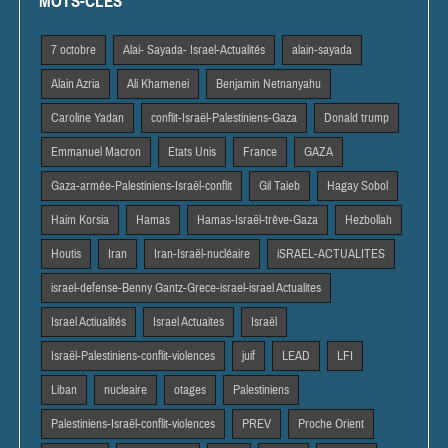
MOTS-CLES
7 octobre
Alai- Sayada- Israel-Actualités
alain-sayada
Alain Azria
Ali Khamenei
Benjamin Netnanyahu
Caroline Yadan
conflit-Israël-Palestiniens-Gaza
Donald trump
Emmanuel Macron
Etats Unis
France
GAZA
Gaza-armée-Palestiniens-Israël-conflit
Gil Taieb
Hagay Sobol
Haim Korsia
Hamas
Hamas-Israël-trêve-Gaza
Hezbollah
Houtis
Iran
Iran-Israël-nucléaire
iSRAEL-ACTUALITES
israel-defense-Benny Gantz-Grece-israel-israel Actualites
Israel Actiualités
Israel Actuaites
Israël
Israël-Palestiniens-conflit-violences
juif
LEAD
LFI
Liban
nucleaire
otages
Palestiniens
Palestiniens-Israël-conflit-violences
PREV
Proche Orient