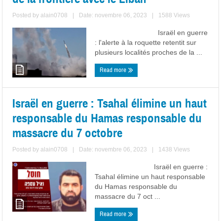
Posted by
alain0708
|
Date: novembre 06, 2023
|
1588 Views
Israël en guerre
: l'alerte à la roquette retentit sur
plusieurs localités proches de la ...
Read more
Israël en guerre : Tsahal élimine un haut
responsable du Hamas responsable du
massacre du 7 octobre
Posted by
alain0708
|
Date: novembre 06, 2023
|
1438 Views
Israël en guerre :
Tsahal élimine un haut responsable
du Hamas responsable du
massacre du 7 oct ...
Read more