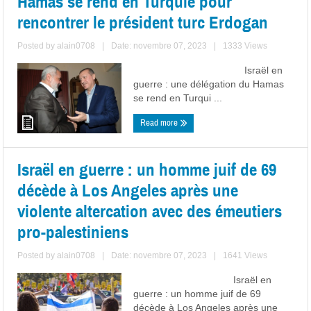
Hamas se rend en Turquie pour
rencontrer le président turc Erdogan
Posted by
alain0708
|
Date: novembre 07, 2023
|
1333 Views
Israël en
guerre : une délégation du Hamas
se rend en Turqui ...
Read more
Israël en guerre : un homme juif de 69
décède à Los Angeles après une
violente altercation avec des émeutiers
pro-palestiniens
Posted by
alain0708
|
Date: novembre 07, 2023
|
1641 Views
Israël en
guerre : un homme juif de 69
décède à Los Angeles après une