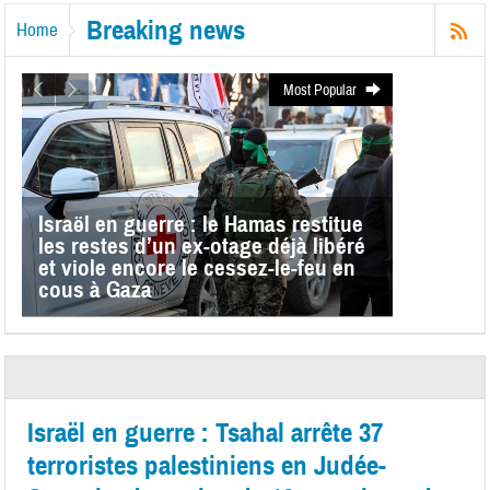
Breaking news
Home
Most Popular
Israël en guerre : le Hamas restitue
les restes d’un ex-otage déjà libéré
et viole encore le cessez-le-feu en
cous à Gaza
Israël en guerre : Tsahal arrête 37
terroristes palestiniens en Judée-