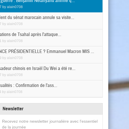
n guerre : Benjamin Netanyahu affirme q...
7
by
alain0708
ent du sénat marocain annule sa visite...
7
by
alain0708
tions de Tsahal après l’attaque...
1
by
alain0708
CE PRÉSIDENTIELLE ? Emmanuel Macron MIS ...
9
by
alain0708
adeur chinois en Israël Du Wei a été re...
7
by
alain0708
tualités : Confirmation de l’ass...
4
by
alain0708
Newsletter
Recevez notre newsletter journalière avec l'essentiel
de la journée