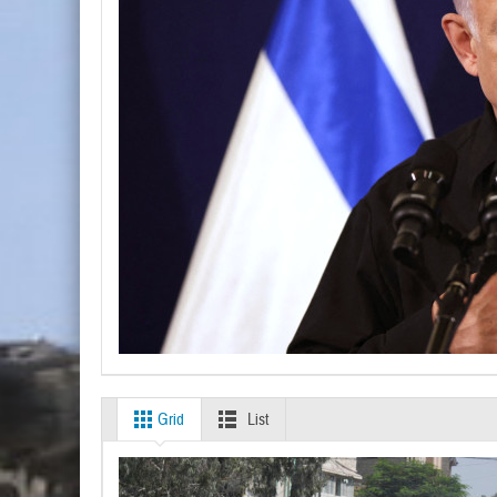
Grid
List