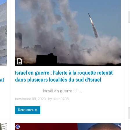
Israël en guerre : l’alerte à la roquette retentit
at
dans plusieurs localités du sud d’Israel
Israël en guerre : l' ...
novembre 09, 2023
| by
alain0708
Read more