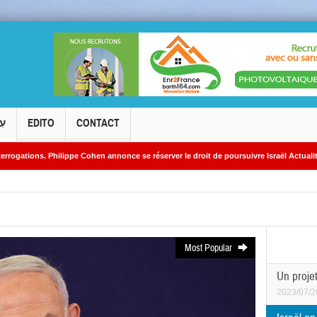
עִ
EDITO
CONTACT
 Cohen annonce se réserver le droit de poursuivre Israël Actualités en diffamation.
es iraniens
Most Popular
Un projet
2023/07/2