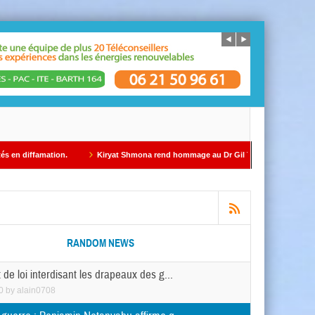
Kiryat Shmona rend hommage au Dr Gil Taïeb par Alain AZRIA
ÉDITORIAL 
RANDOM NEWS
 de loi interdisant les drapeaux des g...
0
by
alain0708