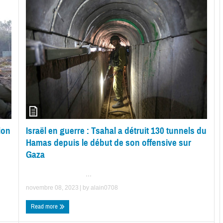
ion
Israël en guerre : Tsahal a détruit 130 tunnels du
Hamas depuis le début de son offensive sur
Gaza
...
novembre 08, 2023
| by
alain0708
Read more