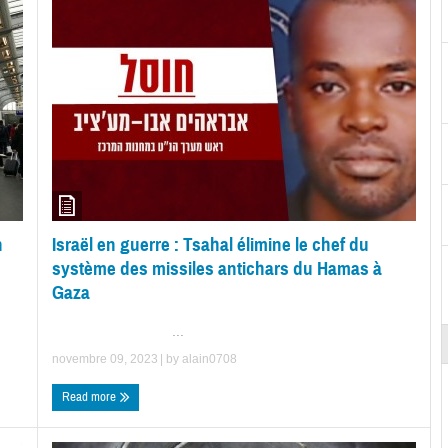
n
Israël en guerre : Tsahal élimine le chef du
système des missiles antichars du Hamas à
Gaza
...
novembre 09, 2023
| by
alain0708
Read more