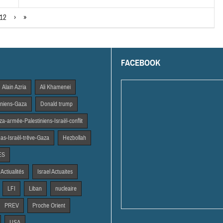
12
›
»
FACEBOOK
Alain Azria
Ali Khamenei
tiniens-Gaza
Donald trump
a-armée-Palestiniens-Israël-conflit
s-Israël-trêve-Gaza
Hezbollah
ES
 Actiualités
Israel Actuaites
LFI
Liban
nucleaire
PREV
Proche Orient
USA