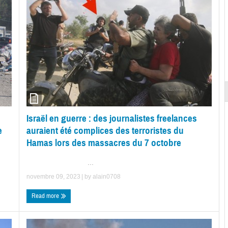
Israël en guerre : des journalistes freelances
e
auraient été complices des terroristes du
Hamas lors des massacres du 7 octobre
...
novembre 09, 2023
| by
alain0708
Read more