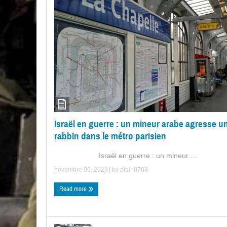
Israël en guerre : un mineur arabe agresse u
rabbin dans le métro parisien
Israël en guerre : un mineur ...
novembre 09, 2023
| by
alain0708
Read more