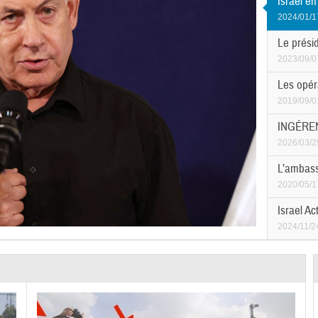
Israël e
2024/01/1
Le présid
2023/09/0
Les opéra
2019/09/0
INGÉREN
2026/03/2
L’ambass
2020/05/1
Israel Ac
2024/11/2