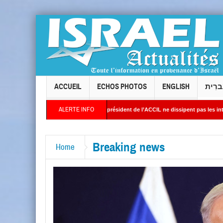
ACCUEIL
ECHOS PHOTOS
ENGLISH
ברִית
ALERTE INFO
 : les réponses du président de l’ACCIL ne dissipent pas les interrogations. Philippe
s images satellites révèlent une activité jugée « inquiétante » sur des sites nucléair
Breaking news
Home