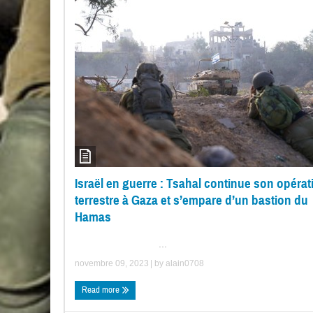
Israël en guerre : Tsahal continue son opérat
terrestre à Gaza et s’empare d’un bastion du
Hamas
...
novembre 09, 2023
| by
alain0708
Read more