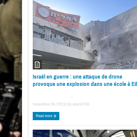
Israël en guerre : une attaque de drone
provoque une explosion dans une école à Eil
...
novembre 09, 2023
| by
alain0708
Read more