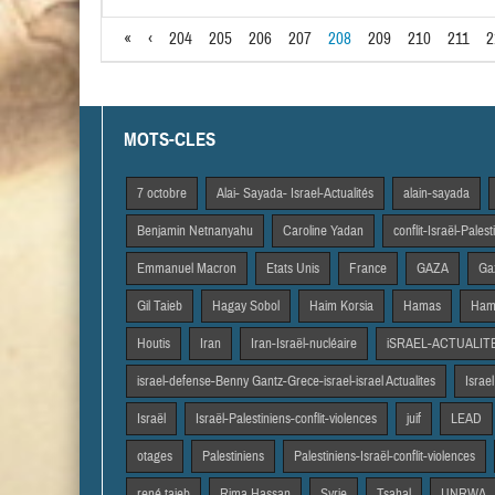
«
‹
204
205
206
207
208
209
210
211
2
MOTS-CLES
7 octobre
Alai- Sayada- Israel-Actualités
alain-sayada
Benjamin Netnanyahu
Caroline Yadan
conflit-Israël-Pales
Emmanuel Macron
Etats Unis
France
GAZA
Gaz
Gil Taieb
Hagay Sobol
Haim Korsia
Hamas
Hama
Houtis
Iran
Iran-Israël-nucléaire
iSRAEL-ACTUALIT
israel-defense-Benny Gantz-Grece-israel-israel Actualites
Israel
Israël
Israël-Palestiniens-conflit-violences
juif
LEAD
otages
Palestiniens
Palestiniens-Israël-conflit-violences
rené taieb
Rima Hassan
Syrie
Tsahal
UNRWA