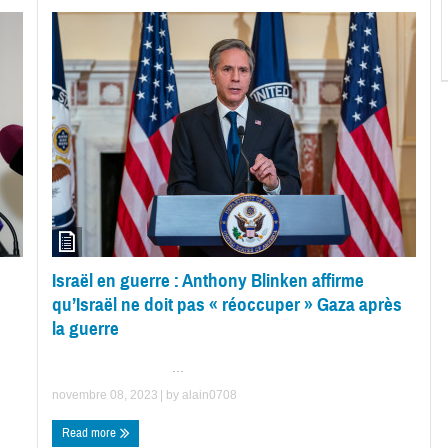
Israël en guerre : Anthony Blinken affirme
n
qu’Israël ne doit pas « réoccuper » Gaza après
la guerre
...
novembre 08, 2023
| by
alain0708
Read more