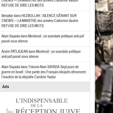
CNEWS — LA MINISTRE des armées Catherine Vautrin
REFUSE DE DIRE LES MOTS
Benattar
dans
HEZBOLLAH : SILENCE GÊNANT SUR
CNEWS — LA MINISTRE des armées Catherine Vautrin
REFUSE DE DIRE LES MOTS
Alain Sayada
dans
Montreuil : un scandale politique anti-juif
passé sous silence
Andre PATLAJEAN
dans
Montreuil : un scandale politique
anti-juif passé sous silence
Alain Sayada
dans
Tribune Alain SAYADA :Sept jours de
guerre en Israël : Une partie des Français bloqués dénoncent
l’inaction de la députée Caroline Yadan
Ads