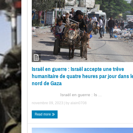
Israël en guerre : Israël accepte une trêve
humanitaire de quatre heures par jour dans l
nord de Gaza
Israël en guerre : Is ...
novembre 09, 2023
| by
alain0708
Read more