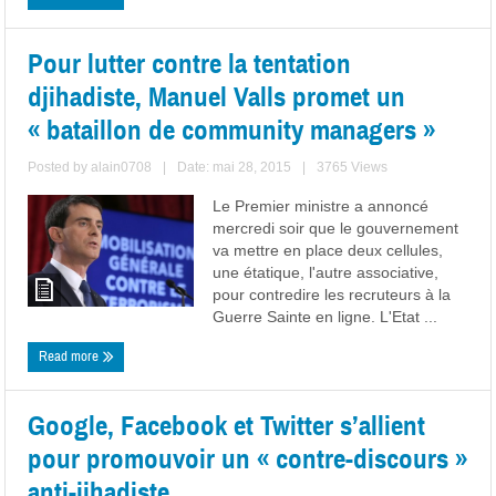
Pour lutter contre la tentation
djihadiste, Manuel Valls promet un
« bataillon de community managers »
Posted by
alain0708
|
Date: mai 28, 2015
|
3765 Views
Le Premier ministre a annoncé
mercredi soir que le gouvernement
va mettre en place deux cellules,
une étatique, l'autre associative,
pour contredire les recruteurs à la
Guerre Sainte en ligne. L'Etat ...
Read more
Google, Facebook et Twitter s’allient
pour promouvoir un « contre-discours »
anti-jihadiste