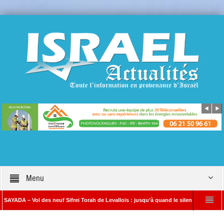
Menu
 Vol des neuf Sifrei Torah de Levallois : jusqu’à quand le silence ? Que s’est-il rée
amin Netanyahou à l’Iran : « Si vous nous attaquez, notre riposte sera beaucoup plus