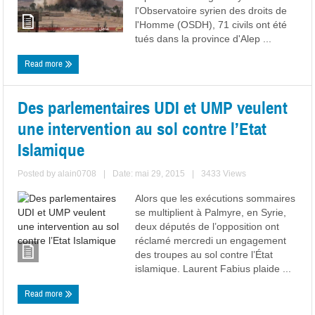
l'Observatoire syrien des droits de
l'Homme (OSDH), 71 civils ont été
tués dans la province d'Alep ...
Read more
Des parlementaires UDI et UMP veulent
une intervention au sol contre l’Etat
Islamique
Posted by
alain0708
|
Date: mai 29, 2015
|
3433 Views
Alors que les exécutions sommaires
se multiplient à Palmyre, en Syrie,
deux députés de l’opposition ont
réclamé mercredi un engagement
des troupes au sol contre l’État
islamique. Laurent Fabius plaide ...
Read more