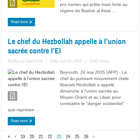
pro iranien qui prête main forte au
régime de Bashar al Assa ...
Read more
Le chef du Hezbollah appelle à l’union
sacrée contre l’EI
Posted by
alain0708
|
Date: mai 25, 2015
|
3440 Views
Beyrouth, 24 mai 2015 (AFP) - Le
chef du puissant mouvement chiite
libanais Hezbollah a appelé
dimanche à l'union sacrée au
Moyen-Orient et au Liban pour
combattre le "danger existentiel"
que représen ...
Read more
«
‹
19
20
21
22
23
24
25
26
›