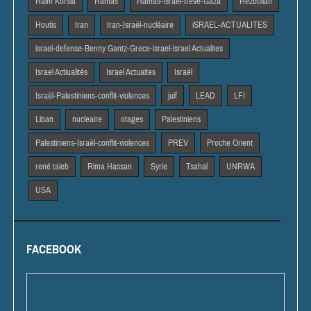
Haim Korsia
Hamas
Hamas-Israël-trêve-Gaza
Hezbollah
Houtis
Iran
Iran-Israël-nucléaire
iSRAEL-ACTUALITES
israel-defense-Benny Gantz-Grece-israel-israel Actualites
Israel Actiualités
Israel Actuaites
Israël
Israël-Palestiniens-conflit-violences
juif
LEAD
LFI
Liban
nucleaire
otages
Palestiniens
Palestiniens-Israël-conflit-violences
PREV
Proche Orient
rené taieb
Rima Hassan
Syrie
Tsahal
UNRWA
USA
FACEBOOK