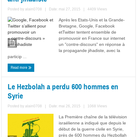
Posted by
alain0708
|
Date: mai 27, 2015
|
4409 Views
Après les Etats-Unis et la Grande-
Bretagne, Google, Facebook
etTwitter tentent ensemble de
promouvoir en France sur internet
un "contre-discours" en réponse à
la propagande jihadiste, avec la
particip ...
Read more
Le Hezbolah a perdu 600 hommes en
Syrie
Posted by
alain0708
|
Date: mai 26, 2015
|
1068 Views
La Première chaîne de la télévision
israélienne a indiqué que depuis le
début de la guerre civile en Syrie,
près de 600 hommes du Hezbollah