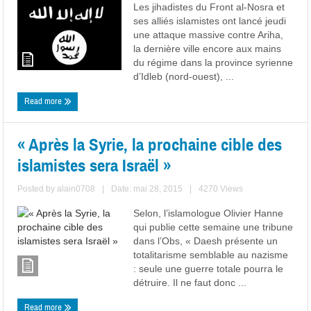
Les jihadistes du Front al-Nosra et
ses alliés islamistes ont lancé jeudi
une attaque massive contre Ariha,
la dernière ville encore aux mains
du régime dans la province syrienne
d’Idleb (nord-ouest), ...
Read more
« Après la Syrie, la prochaine cible des
islamistes sera Israël »
Posted by
alain0708
|
Date: mai 28, 2015
|
4270 Views
Selon, l’islamologue Olivier Hanne
qui publie cette semaine une tribune
dans l’Obs, « Daesh présente un
totalitarisme semblable au nazisme
: seule une guerre totale pourra le
détruire. Il ne faut donc ...
Read more