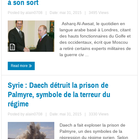
à son sort
Posted by
alain0708
|
Date: mai 31, 2015
|
3495 Views
Asharq Al-Awsat, le quotidien en
langue arabe basé à Londres, citant
des hauts fonctionnaires du Golfe et
des occidentaux, écrit que Moscou
a retiré certains experts militaires de
la guerre civ ...
Read more
Syrie : Daech détruit la prison de
Palmyre, symbole de la terreur du
régime
Posted by
alain0708
|
Date: mai 31, 2015
|
3330 Views
Daech a fait exploser la prison de
Palmyre, un des symboles de la
répression du régime syrien. Selon