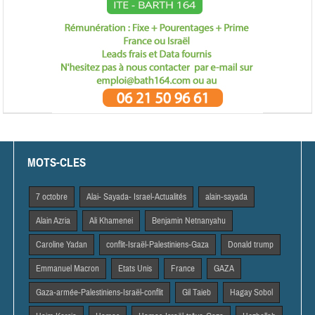
MOTS-CLES
7 octobre
Alai- Sayada- Israel-Actualités
alain-sayada
Alain Azria
Ali Khamenei
Benjamin Netnanyahu
Caroline Yadan
conflit-Israël-Palestiniens-Gaza
Donald trump
Emmanuel Macron
Etats Unis
France
GAZA
Gaza-armée-Palestiniens-Israël-conflit
Gil Taieb
Hagay Sobol