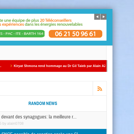
 Shmona rend hommage au Dr Gil Taïeb par Alain AZRIA
ÉDITORIAL – Par Alain 
RANDOM NEWS
 devant des synagogues: la meilleure r...
5
by
alain0708