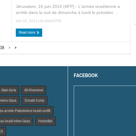
Jérusalem, 16 juin 2014 (AFP) - L'armée israélienne a
arrêté dans la nuit de dimanche à lundi le présiden ...
juin 16, 2014
| by
alain0708
Read more
38
›
»
FACEBOOK
Alain Azria
Ali Khamenei
tiniens-Gaza
Donald trump
a-armée-Palestiniens-Israël-conflit
s-Israël-trêve-Gaza
Hezbollah
ES