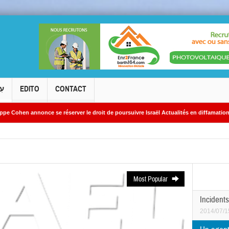
עִ
EDITO
CONTACT
ce se réserver le droit de poursuivre Israël Actualités en diffamation.
Kiryat
Most Popular
Incidents
2014/07/1