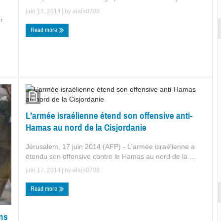
juin 17, 2014
| by
alain0708
r
Read more
L’armée israélienne étend son offensive anti-
Hamas au nord de la Cisjordanie
Jérusalem, 17 juin 2014 (AFP) - L'armée israélienne a
étendu son offensive contre le Hamas au nord de la ...
juin 17, 2014
| by
alain0708
Read more
ens