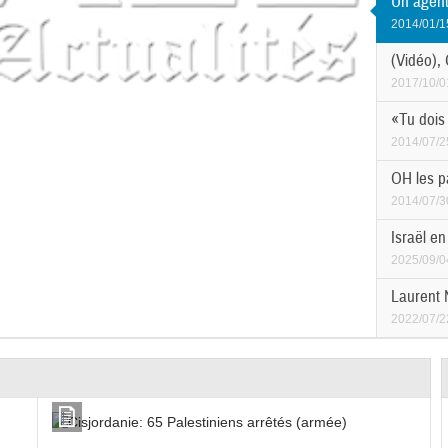
Un agent
2014/01/1
(Vidéo),
2017/10/0
«Tu dois 
2014/07/2
OH les p
2014/07/3
Israël e
2025/09/0
Laurent 
2022/07/2