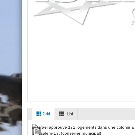
Grid
List