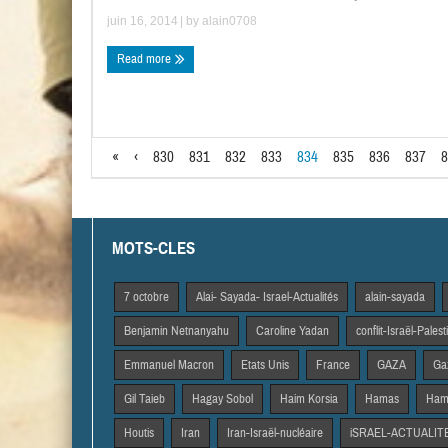
juin 16, 2014
| by
alain0708
Read more
«
‹
830
831
832
833
834
835
836
837
8
MOTS-CLES
7 octobre
Alai- Sayada- Israel-Actualités
alain-sayada
Benjamin Netnanyahu
Caroline Yadan
conflit-Israël-Pales
Emmanuel Macron
Etats Unis
France
GAZA
Gaz
Gil Taieb
Hagay Sobol
Haim Korsia
Hamas
Hama
Houtis
Iran
Iran-Israël-nucléaire
iSRAEL-ACTUALIT