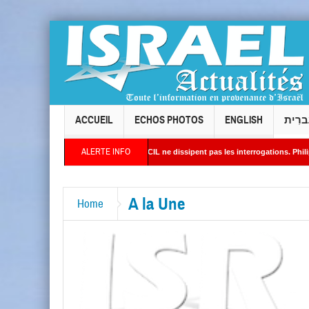
ACCUEIL
ECHOS PHOTOS
ENGLISH
ברִית
ALERTE INFO
ses du président de l’ACCIL ne dissipent pas les interrogations. Philippe Cohen annon
ellites révèlent une activité jugée « inquiétante » sur des sites nucléaires iraniens
A la Une
Home