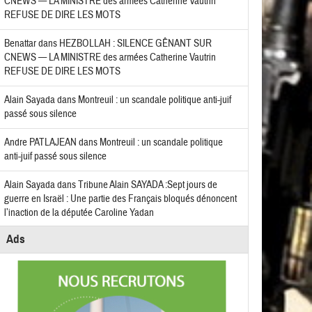
CNEWS — LA MINISTRE des armées Catherine Vautrin
REFUSE DE DIRE LES MOTS
Benattar
dans
HEZBOLLAH : SILENCE GÊNANT SUR
CNEWS — LA MINISTRE des armées Catherine Vautrin
REFUSE DE DIRE LES MOTS
Alain Sayada
dans
Montreuil : un scandale politique anti-juif
passé sous silence
Andre PATLAJEAN
dans
Montreuil : un scandale politique
anti-juif passé sous silence
Alain Sayada
dans
Tribune Alain SAYADA :Sept jours de
guerre en Israël : Une partie des Français bloqués dénoncent
l’inaction de la députée Caroline Yadan
Ads