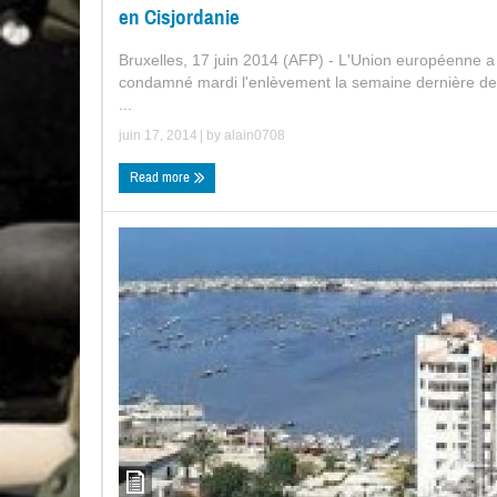
en Cisjordanie
Bruxelles, 17 juin 2014 (AFP) - L'Union européenne a
condamné mardi l'enlèvement la semaine dernière de
...
juin 17, 2014
| by
alain0708
Read more