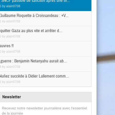
 SNCF passible de sanction après une &l...
5
by
alain0708
 Guillaume Roquette à Croissandeau : «V...
1
by
alain0708
quitter Gaza au plus vite et arrêter d...
5
by
alain0708
auvres !!
0
by
alain0708
n guerre : Benjamin Netanyahu aurait ab...
4
by
alain0708
Nuñez succède à Didier Lallement comm...
2
by
alain0708
Newsletter
Recevez notre newsletter journalière avec l'essentiel
de la journée