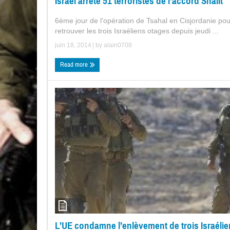
Israël arrête 51 terroristes de l’accord Shalit
6ème jour de l'opération de Tsahal en Cisjordanie pou
retrouver les trois Israéliens otages depuis jeudi ...
juin 18, 2014
| by
alain0708
Read more
L’UE condamne l’enlèvement de trois Israéli