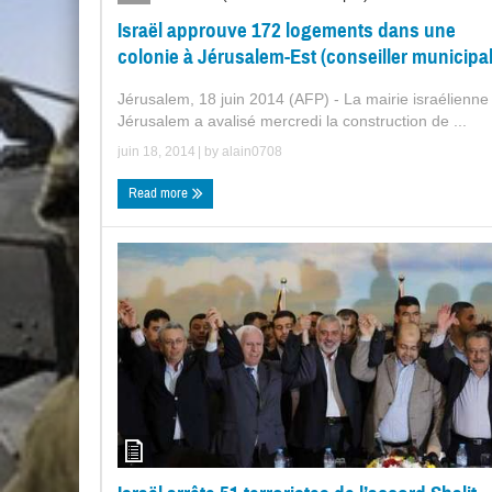
Israël approuve 172 logements dans une
colonie à Jérusalem-Est (conseiller municipal
Jérusalem, 18 juin 2014 (AFP) - La mairie israélienne
Jérusalem a avalisé mercredi la construction de ...
juin 18, 2014
| by
alain0708
Read more