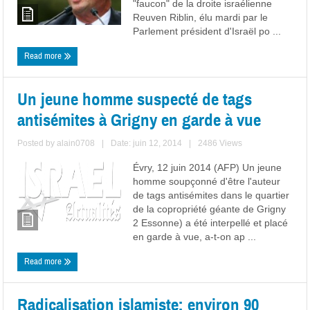
"faucon" de la droite israélienne
Reuven Riblin, élu mardi par le
Parlement président d'Israël po ...
Read more
Un jeune homme suspecté de tags
antisémites à Grigny en garde à vue
Posted by
alain0708
|
Date: juin 12, 2014
|
2486 Views
Évry, 12 juin 2014 (AFP) Un jeune
homme soupçonné d'être l'auteur
de tags antisémites dans le quartier
de la copropriété géante de Grigny
2 Essonne) a été interpellé et placé
en garde à vue, a-t-on ap ...
Read more
Radicalisation islamiste: environ 90