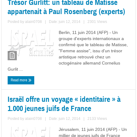
Trésor Gurlitt: un tableau de Matisse
appartenait à Paul Rosenberg (experts)
Posted by
alain0708
|
Date: juin 12, 2014
|
2301 Views
Berlin, 11 juin 2014 (AFP) - Un
groupe d'experts internationaux a
confirmé que le tableau de Matisse,
"Femme assise", issu d'un trésor
artistique retrouvé chez un
octogénaire allemand Cornelius
Gurlit ...
Read more
Israël offre un voyage « identitaire » à
1.000 jeunes juifs de France
Posted by
alain0708
|
Date: juin 12, 2014
|
2133 Views
Jérusalem, 11 juin 2014 (AFP) - Un
millier de jeunes juifs de France