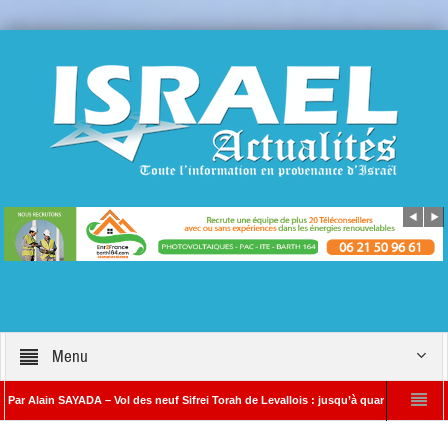
Menu
 SAYADA – Vol des neuf Sifrei Torah de Levallois : jusqu’à quand le silence ? Que s’e
Benjamin Netanyahou à l’Iran : « Si vous nous attaquez, notre riposte sera bea