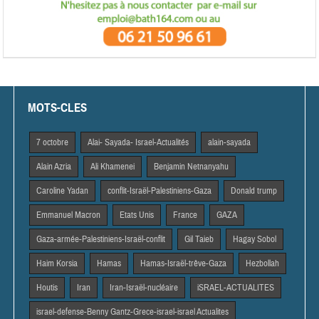
MOTS-CLES
7 octobre
Alai- Sayada- Israel-Actualités
alain-sayada
Alain Azria
Ali Khamenei
Benjamin Netnanyahu
Caroline Yadan
conflit-Israël-Palestiniens-Gaza
Donald trump
Emmanuel Macron
Etats Unis
France
GAZA
Gaza-armée-Palestiniens-Israël-conflit
Gil Taieb
Hagay Sobol
Haim Korsia
Hamas
Hamas-Israël-trêve-Gaza
Hezbollah
Houtis
Iran
Iran-Israël-nucléaire
iSRAEL-ACTUALITES
israel-defense-Benny Gantz-Grece-israel-israel Actualites