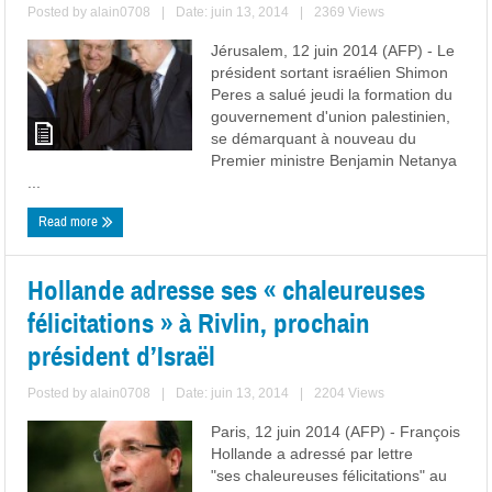
Posted by
alain0708
|
Date: juin 13, 2014
|
2369 Views
Jérusalem, 12 juin 2014 (AFP) - Le
président sortant israélien Shimon
Peres a salué jeudi la formation du
gouvernement d'union palestinien,
se démarquant à nouveau du
Premier ministre Benjamin Netanya
...
Read more
Hollande adresse ses « chaleureuses
félicitations » à Rivlin, prochain
président d’Israël
Posted by
alain0708
|
Date: juin 13, 2014
|
2204 Views
Paris, 12 juin 2014 (AFP) - François
Hollande a adressé par lettre
"ses chaleureuses félicitations" au