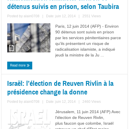
détenus suivis en prison, selon Taubira
Posted by
alain0708
|
Date: juin 12, 2014
|
2551 Views
Paris, 12 juin 2014 (AFP) - Environ
90 détenus sont suivis en prison
par les services pénitentiaires parce
qu'ils présentent un risque de
radicalisation islamiste, a indiqué
jeudi la ministre de la Ju ...
Read more
Israël: l’élection de Reuven Rivlin à la
présidence change la donne
Posted by
alain0708
|
Date: juin 12, 2014
|
2460 Views
Jérusalem, 11 juin 2014 (AFP) Avec
l'élection de Reuven Rivlin,
plus faucon que colombe, Israël