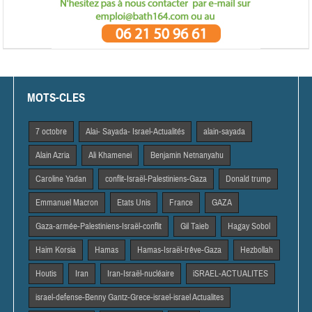
MOTS-CLES
7 octobre
Alai- Sayada- Israel-Actualités
alain-sayada
Alain Azria
Ali Khamenei
Benjamin Netnanyahu
Caroline Yadan
conflit-Israël-Palestiniens-Gaza
Donald trump
Emmanuel Macron
Etats Unis
France
GAZA
Gaza-armée-Palestiniens-Israël-conflit
Gil Taieb
Hagay Sobol
Haim Korsia
Hamas
Hamas-Israël-trêve-Gaza
Hezbollah
Houtis
Iran
Iran-Israël-nucléaire
iSRAEL-ACTUALITES
israel-defense-Benny Gantz-Grece-israel-israel Actualites