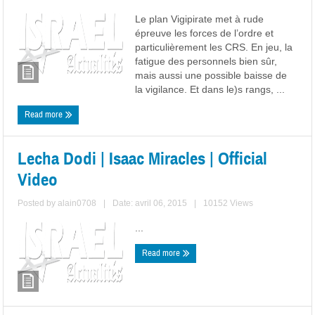
Le plan Vigipirate met à rude
épreuve les forces de l’ordre et
particulièrement les CRS. En jeu, la
fatigue des personnels bien sûr,
mais aussi une possible baisse de
la vigilance. Et dans le)s rangs, ...
Read more
Lecha Dodi | Isaac Miracles | Official
Video
Posted by
alain0708
|
Date: avril 06, 2015
|
10152 Views
...
Read more