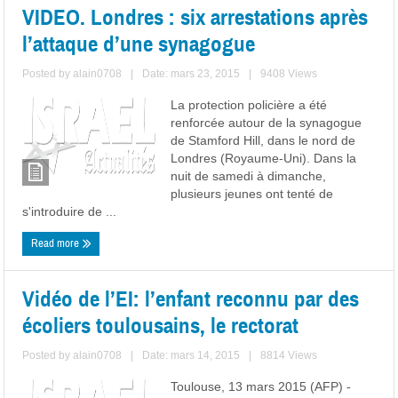
VIDEO. Londres : six arrestations après
l’attaque d’une synagogue
Posted by
alain0708
|
Date: mars 23, 2015
|
9408 Views
La protection policière a été
renforcée autour de la synagogue
de Stamford Hill, dans le nord de
Londres (Royaume-Uni). Dans la
nuit de samedi à dimanche,
plusieurs jeunes ont tenté de
s'introduire de ...
Read more
Vidéo de l’EI: l’enfant reconnu par des
écoliers toulousains, le rectorat
Posted by
alain0708
|
Date: mars 14, 2015
|
8814 Views
Toulouse, 13 mars 2015 (AFP) -