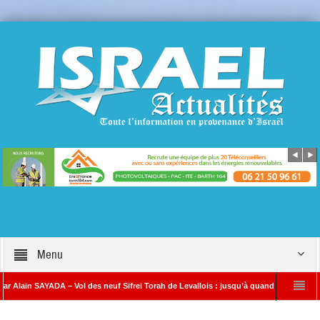
Menu
SAYADA – Vol des neuf Sifrei Torah de Levallois : jusqu’à quand le silence ? Que s’es
Benjamin Netanyahou à l’Iran : « Si vous nous attaquez, notre riposte sera beauc