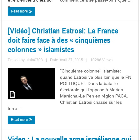
comment cela se passe-t-il ? Que ...
Read more
[Vidéo] Christian Estrosi: La France
doit faire face à des « cinquièmes
colonnes » islamistes
Posted by
alain0708
|
Date: avril 27, 2015
|
10286 Views
"Cinquième colonne" islamiste:
quand Estrosi va plus loin que le FN
POLITIQUE - Dans la bataille
électorale qui l'oppose à Marion
Maréchal-Le Pen en région PACA,
Christian Estrosi chasse sur les
terre ...
Read more
Video : La nouvelle arme israélienne qui