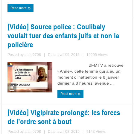
Read more
[Vidéo] Source police : Coulibaly
voulait tuer des enfants juifs et non la
policière
Posted by
alain0708
|
Date: avril 09, 2015
|
12295 Views
BFMTV a retrouvé
«Anne», cette femme qui a eu un
moment d’inattention le 8 janvier
dernier à 8 heures, avenue ...
Read more
[Vidéo] Vigipirate prolongé: les forces
de l’ordre sont à bout
Posted by
alain0708
|
Date: avril 08, 2015
|
9143 Views