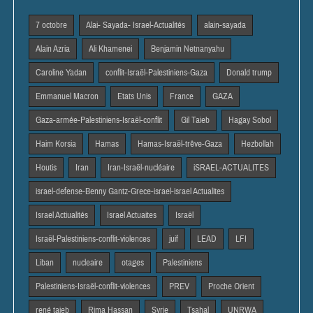
7 octobre
Alai- Sayada- Israel-Actualités
alain-sayada
Alain Azria
Ali Khamenei
Benjamin Netnanyahu
Caroline Yadan
conflit-Israël-Palestiniens-Gaza
Donald trump
Emmanuel Macron
Etats Unis
France
GAZA
Gaza-armée-Palestiniens-Israël-conflit
Gil Taieb
Hagay Sobol
Haim Korsia
Hamas
Hamas-Israël-trêve-Gaza
Hezbollah
Houtis
Iran
Iran-Israël-nucléaire
iSRAEL-ACTUALITES
israel-defense-Benny Gantz-Grece-israel-israel Actualites
Israel Actiualités
Israel Actuaites
Israël
Israël-Palestiniens-conflit-violences
juif
LEAD
LFI
Liban
nucleaire
otages
Palestiniens
Palestiniens-Israël-conflit-violences
PREV
Proche Orient
rené taieb
Rima Hassan
Syrie
Tsahal
UNRWA