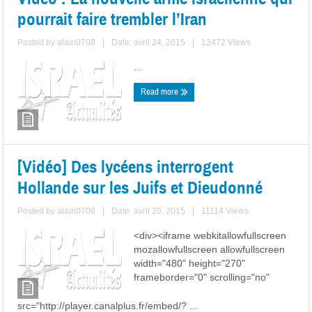
pourrait faire trembler l’Iran
Posted by
alain0708
|
Date: avril 24, 2015
|
12472 Views
...
Read more
[Vidéo] Des lycéens interrogent
Hollande sur les Juifs et Dieudonné
Posted by
alain0708
|
Date: avril 20, 2015
|
11114 Views
<div><iframe webkitallowfullscreen
mozallowfullscreen allowfullscreen
width="480" height="270"
frameborder="0" scrolling="no"
src="http://player.canalplus.fr/embed/? ...