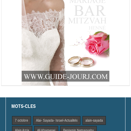
MOTS-CLES
7 octobre
Alai- Sayada- Israel-Actualités
alain-sayada
Alain Azria
Ali Khamenei
Benjamin Netnanyahu