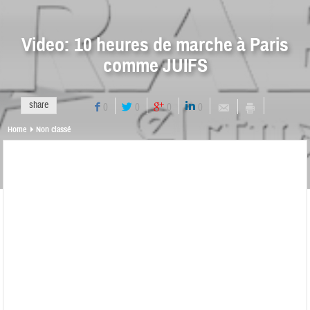
Video: 10 heures de marche à Paris
comme JUIFS
share
0
0
0
0
Home
Non classé