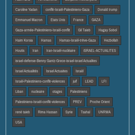
Caroline Yadan
conflit-Israël-Palestiniens-Gaza
Donald trump
Emmanuel Macron
Etats Unis
France
GAZA
Gaza-armée-Palestiniens-Israël-conflit
Gil Taieb
Hagay Sobol
Haim Korsia
Hamas
Hamas-Israël-trêve-Gaza
Hezbollah
Houtis
Iran
Iran-Israël-nucléaire
iSRAEL-ACTUALITES
israel-defense-Benny Gantz-Grece-israel-israel Actualites
Israel Actiualités
Israel Actuaites
Israël
Israël-Palestiniens-conflit-violences
juif
LEAD
LFI
Liban
nucleaire
otages
Palestiniens
Palestiniens-Israël-conflit-violences
PREV
Proche Orient
rené taieb
Rima Hassan
Syrie
Tsahal
UNRWA
USA