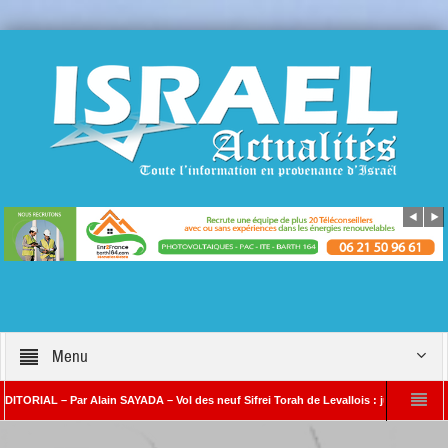
Menu
IAL – Par Alain SAYADA – Vol des neuf Sifrei Torah de Levallois : jusqu’à quand le si
Alain SAYADA
Benjamin Netanyahou à l’Iran : « Si vous nous attaquez, notre ri