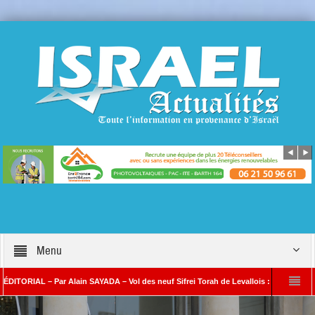
Menu
AL – Par Alain SAYADA – Vol des neuf Sifrei Torah de Levallois : jusqu’à quand le sil
lain SAYADA
Benjamin Netanyahou à l’Iran : « Si vous nous attaquez, notre rip