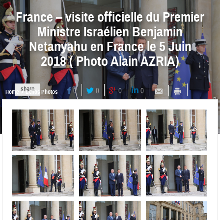
France – visite officielle du Premier
Ministre Israélien Benjamin
Netanyahu en France le 5 Juin
2018 ( Photo Alain AZRIA)
share
0
0
0
0
Home
Echos Photos