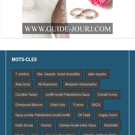
MOTS-CLES
7 octobre
Alai- Sayada- Israel-Actualités
alain-sayada
Alain Azria
Ali Khamenei
Benjamin Netnanyahu
Caroline Yadan
conflit-Israël-Palestiniens-Gaza
Donald trump
Emmanuel Macron
Etats Unis
France
GAZA
Gaza-armée-Palestiniens-Israël-conflit
Gil Taieb
Hagay Sobol
Haim Korsia
Hamas
Hamas-Israël-trêve-Gaza
Hezbollah