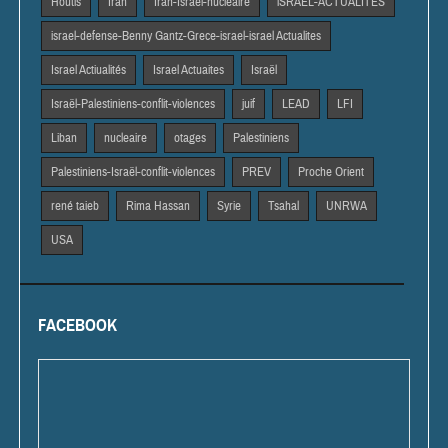
Houtis
Iran
Iran-Israël-nucléaire
iSRAEL-ACTUALITES
israel-defense-Benny Gantz-Grece-israel-israel Actualites
Israel Actiualités
Israel Actuaites
Israël
Israël-Palestiniens-conflit-violences
juif
LEAD
LFI
Liban
nucleaire
otages
Palestiniens
Palestiniens-Israël-conflit-violences
PREV
Proche Orient
rené taieb
Rima Hassan
Syrie
Tsahal
UNRWA
USA
FACEBOOK