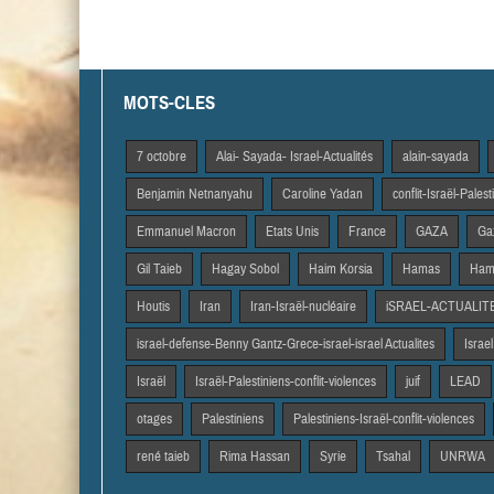
MOTS-CLES
7 octobre
Alai- Sayada- Israel-Actualités
alain-sayada
Benjamin Netnanyahu
Caroline Yadan
conflit-Israël-Pales
Emmanuel Macron
Etats Unis
France
GAZA
Gaz
Gil Taieb
Hagay Sobol
Haim Korsia
Hamas
Hama
Houtis
Iran
Iran-Israël-nucléaire
iSRAEL-ACTUALIT
israel-defense-Benny Gantz-Grece-israel-israel Actualites
Israel
Israël
Israël-Palestiniens-conflit-violences
juif
LEAD
otages
Palestiniens
Palestiniens-Israël-conflit-violences
rené taieb
Rima Hassan
Syrie
Tsahal
UNRWA