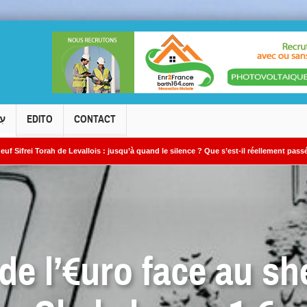
עִ
EDITO
CONTACT
Levallois : jusqu’à quand le silence ? Que s’est-il réellement passé ?
Le camb
e l’€uro face au sh