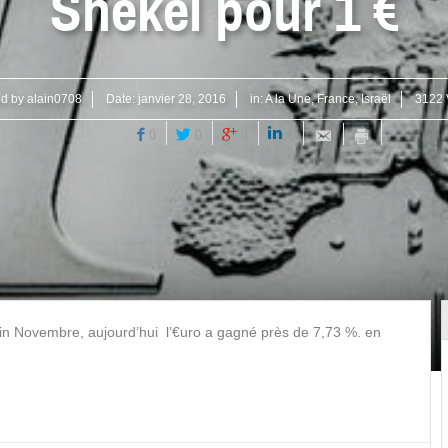
Shekel pour 1 €
ed by
alain0708
Date:
janvier 28, 2016
in:
A la Une
,
France
,
Israël
3122 
0
0
0
0
fin Novembre, aujourd’hui l’€uro a gagné près de 7,73 %. en