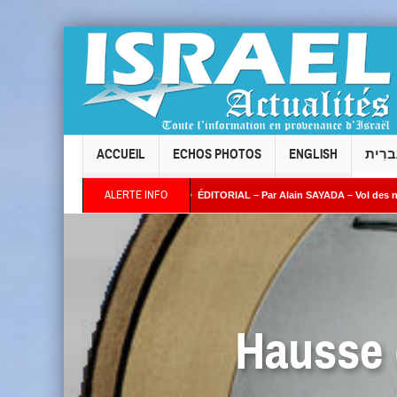
ACCUEIL
ECHOS PHOTOS
ENGLISH
ברִית
ALERTE INFO
 par Alain AZRIA
ÉDITORIAL – Par Alain SAYADA – Vol des neuf Sifrei Torah de 
Hausse d