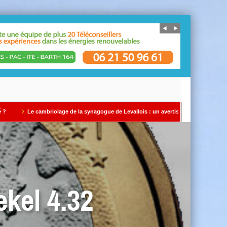
riolage de la synagogue de Levallois : un avertissement qui ne doit pas être ignoré 
ekel 4.32