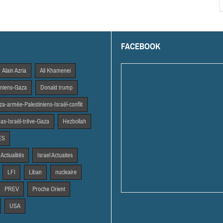
FACEBOOK
Alain Azria
Ali Khamenei
tiniens-Gaza
Donald trump
a-armée-Palestiniens-Israël-conflit
s-Israël-trêve-Gaza
Hezbollah
ES
 Actiualités
Israel Actuaites
LFI
Liban
nucleaire
PREV
Proche Orient
USA