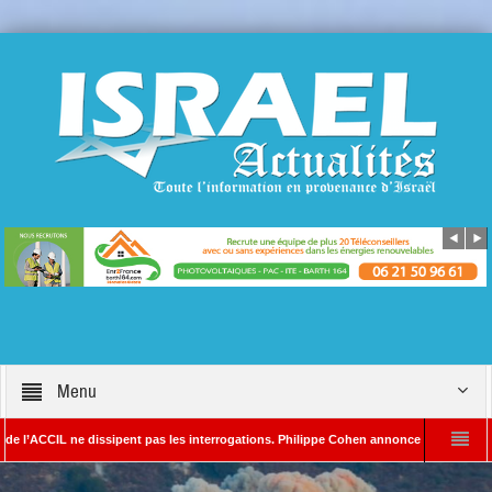
Menu
 ne dissipent pas les interrogations. Philippe Cohen annonce se réserver le droit de 
Rédacteur en chef d’Israël Actualités
L’Iran menace de frapper Tel-Aviv si D