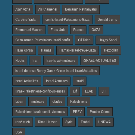
Alain Azria
Ali Khamenei
Benjamin Netnanyahu
Caroline Yadan
conflit-Israël-Palestiniens-Gaza
Donald trump
Emmanuel Macron
Etats Unis
France
GAZA
Gaza-armée-Palestiniens-Israël-conflit
Gil Taieb
Hagay Sobol
Haim Korsia
Hamas
Hamas-Israël-trêve-Gaza
Hezbollah
Houtis
Iran
Iran-Israël-nucléaire
iSRAEL-ACTUALITES
israel-defense-Benny Gantz-Grece-israel-israel Actualites
Israel Actiualités
Israel Actuaites
Israël
Israël-Palestiniens-conflit-violences
juif
LEAD
LFI
Liban
nucleaire
otages
Palestiniens
Palestiniens-Israël-conflit-violences
PREV
Proche Orient
rené taieb
Rima Hassan
Syrie
Tsahal
UNRWA
USA