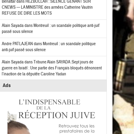
Benattar
dans
HEZBOLLAH : SILENCE GÊNANT SUR
CNEWS — LA MINISTRE des armées Catherine Vautrin
REFUSE DE DIRE LES MOTS
Alain Sayada
dans
Montreuil : un scandale politique anti-juif
passé sous silence
Andre PATLAJEAN
dans
Montreuil : un scandale politique
anti-juif passé sous silence
Alain Sayada
dans
Tribune Alain SAYADA :Sept jours de
guerre en Israël : Une partie des Français bloqués dénoncent
l’inaction de la députée Caroline Yadan
Ads