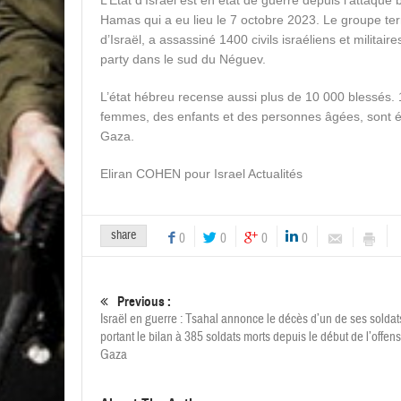
L’État d’Israël est en état de guerre depuis l’attaque
Hamas qui a eu lieu le 7 octobre 2023. Le groupe terro
d’Israël, a assassiné 1400 civils israéliens et milita
party dans le sud du Néguev.
L’état hébreu recense aussi plus de 10 000 blessés. 1
femmes, des enfants et des personnes âgées, sont 
Gaza.
Eliran COHEN pour Israel Actualités
share
0
0
0
0
Previous :
Israël en guerre : Tsahal annonce le décès d’un de ses soldat
portant le bilan à 385 soldats morts depuis le début de l’offens
Gaza