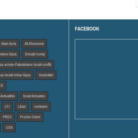
FACEBOOK
Alain Azria
Ali Khamenei
tiniens-Gaza
Donald trump
a-armée-Palestiniens-Israël-conflit
s-Israël-trêve-Gaza
Hezbollah
ES
 Actiualités
Israel Actuaites
LFI
Liban
nucleaire
PREV
Proche Orient
USA