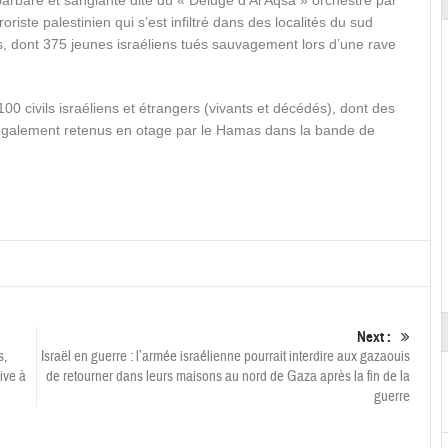
 barbare et sanglante dite du « Déluge d’Al Aqsa » orchestré par
riste palestinien qui s’est infiltré dans des localités du sud
ires, dont 375 jeunes israéliens tués sauvagement lors d’une rave
00 civils israéliens et étrangers (vivants et décédés), dont des
également retenus en otage par le Hamas dans la bande de
Next :
s,
Israël en guerre : l’armée israélienne pourrait interdire aux gazaouis
ive à
de retourner dans leurs maisons au nord de Gaza après la fin de la
guerre