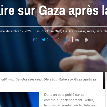
aire sur Gaza après l
ate:
décembre 17, 2024
in:
7 Octobre 2023
,
A la Une
,
Breaking news
,
Gaza
,
H
0
0
0
0
’Israël maintiendra son contrôle sécuritaire sur Gaza après la
Dans un post publié sur son
compte X (anciennement Twitter),
le ministre israélien de la Défense,