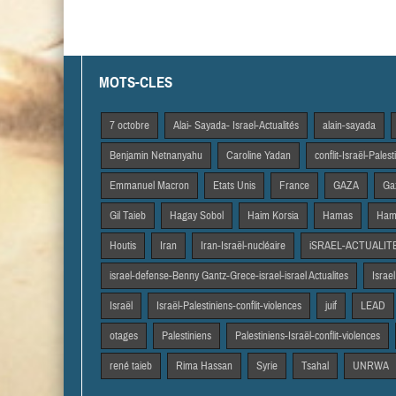
MOTS-CLES
7 octobre
Alai- Sayada- Israel-Actualités
alain-sayada
Benjamin Netnanyahu
Caroline Yadan
conflit-Israël-Pales
Emmanuel Macron
Etats Unis
France
GAZA
Gaz
Gil Taieb
Hagay Sobol
Haim Korsia
Hamas
Hama
Houtis
Iran
Iran-Israël-nucléaire
iSRAEL-ACTUALIT
israel-defense-Benny Gantz-Grece-israel-israel Actualites
Israel
Israël
Israël-Palestiniens-conflit-violences
juif
LEAD
otages
Palestiniens
Palestiniens-Israël-conflit-violences
rené taieb
Rima Hassan
Syrie
Tsahal
UNRWA