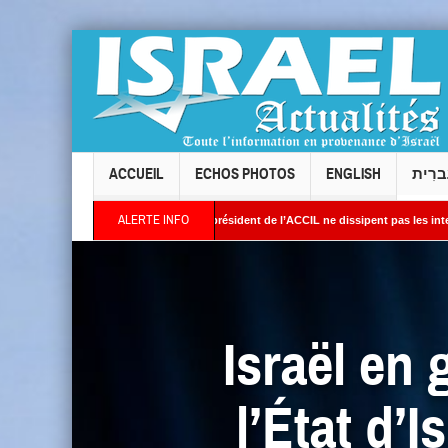
ACCUEIL
ECHOS PHOTOS
ENGLISH
ברִית
ALERTE INFO
ois : les réponses du président de l’ACCIL ne dissipent pas les interrogations. Philip
 Des images satellites révèlent une activité jugée « inquiétante » sur des sites nucléa
Israël en 
l’État d’