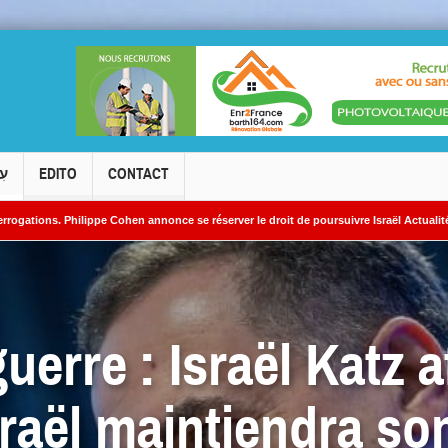
עִ
EDITO
CONTACT
pe Cohen annonce se réserver le droit de poursuivre Israël Actualités en diffamation.
ires iraniens
guerre : Israël Katz 
Israël maintiendra so