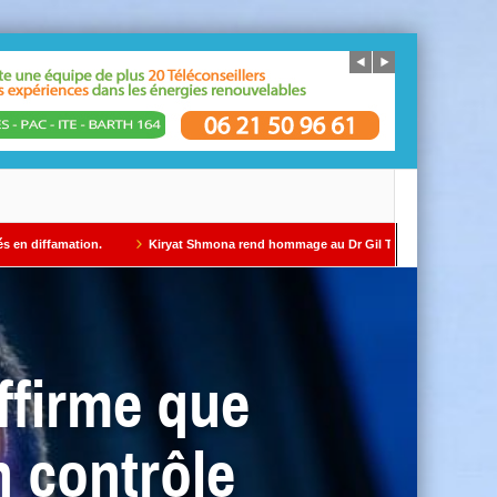
Kiryat Shmona rend hommage au Dr Gil Taïeb par Alain AZRIA
ÉDITORI
affirme que
n contrôle