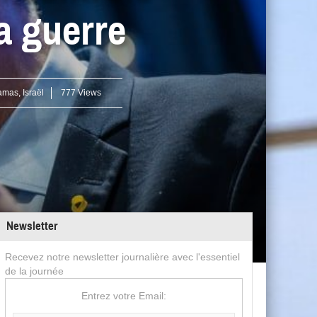
a guerre
amas
,
Israël
777 Views
Newsletter
Recevez notre newsletter journalière avec l'essentiel
de la journée
Entrez votre Email: