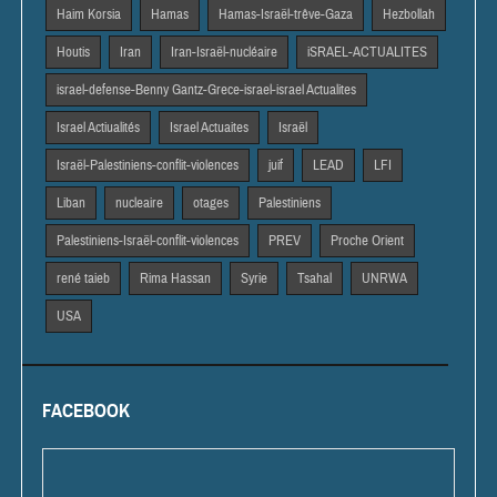
Haim Korsia
Hamas
Hamas-Israël-trêve-Gaza
Hezbollah
Houtis
Iran
Iran-Israël-nucléaire
iSRAEL-ACTUALITES
israel-defense-Benny Gantz-Grece-israel-israel Actualites
Israel Actiualités
Israel Actuaites
Israël
Israël-Palestiniens-conflit-violences
juif
LEAD
LFI
Liban
nucleaire
otages
Palestiniens
Palestiniens-Israël-conflit-violences
PREV
Proche Orient
rené taieb
Rima Hassan
Syrie
Tsahal
UNRWA
USA
FACEBOOK