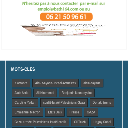
MOTS-CLES
7 octobre
Alai- Sayada- Israel-Actualités
alain-sayada
Alain Azria
Ali Khamenei
Benjamin Netnanyahu
Caroline Yadan
conflit-Israël-Palestiniens-Gaza
Donald trump
Emmanuel Macron
Etats Unis
France
GAZA
Gaza-armée-Palestiniens-Israël-conflit
Gil Taieb
Hagay Sobol