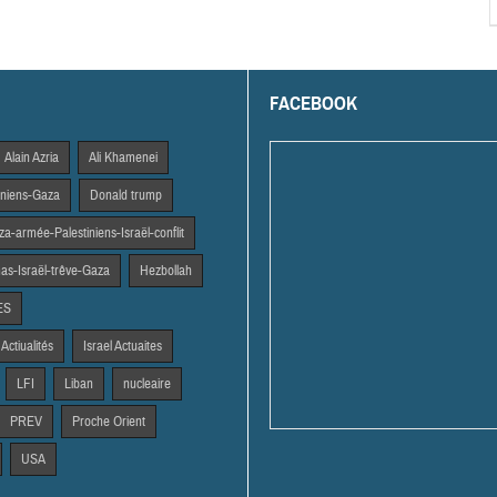
FACEBOOK
Alain Azria
Ali Khamenei
tiniens-Gaza
Donald trump
a-armée-Palestiniens-Israël-conflit
s-Israël-trêve-Gaza
Hezbollah
ES
 Actiualités
Israel Actuaites
LFI
Liban
nucleaire
PREV
Proche Orient
USA