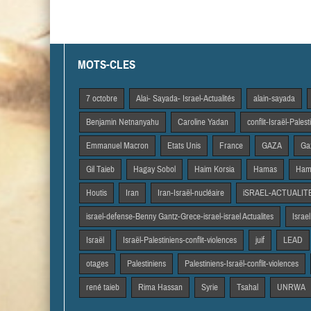
MOTS-CLES
7 octobre
Alai- Sayada- Israel-Actualités
alain-sayada
Benjamin Netnanyahu
Caroline Yadan
conflit-Israël-Pales
Emmanuel Macron
Etats Unis
France
GAZA
Gaz
Gil Taieb
Hagay Sobol
Haim Korsia
Hamas
Hama
Houtis
Iran
Iran-Israël-nucléaire
iSRAEL-ACTUALIT
israel-defense-Benny Gantz-Grece-israel-israel Actualites
Israel
Israël
Israël-Palestiniens-conflit-violences
juif
LEAD
otages
Palestiniens
Palestiniens-Israël-conflit-violences
rené taieb
Rima Hassan
Syrie
Tsahal
UNRWA