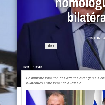
homologue
bilatér
Posted by
al
share
Home
A la Une
Le ministre israélien des Affaires étrangères s’e
bilatérales entre Israël et la Russie