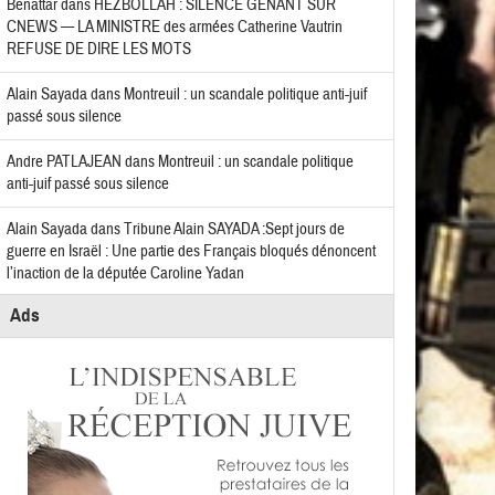
Benattar
dans
HEZBOLLAH : SILENCE GÊNANT SUR
CNEWS — LA MINISTRE des armées Catherine Vautrin
REFUSE DE DIRE LES MOTS
Alain Sayada
dans
Montreuil : un scandale politique anti-juif
passé sous silence
Andre PATLAJEAN
dans
Montreuil : un scandale politique
anti-juif passé sous silence
Alain Sayada
dans
Tribune Alain SAYADA :Sept jours de
guerre en Israël : Une partie des Français bloqués dénoncent
l’inaction de la députée Caroline Yadan
Ads