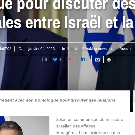
 pour discuter des
ales entre Israël et l
ain0708
Date:
janvier 04, 2023
in:
A la Une
,
Breaking news
,
Israël
,
Russie
0
0
0
0
ntretient avec son homologue pour discuter des relations
Selon un communiqué du ministère
israélien des Affaires
étrangères, Le ministre russe des