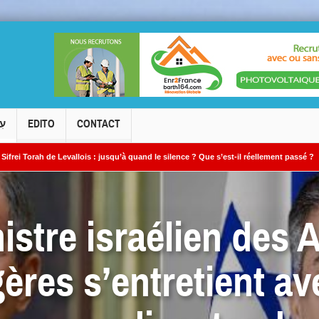
עִ
EDITO
CONTACT
allois : jusqu’à quand le silence ? Que s’est-il réellement passé ?
Le cambrio
istre israélien des A
ères s’entretient a