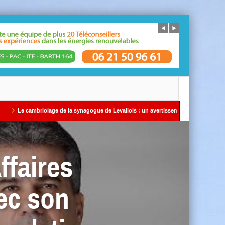
lage de la synagogue de Levallois : un avertissement qui ne doit pas être ignoré Par
ffaires
vec son