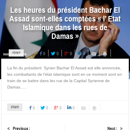
Les heures du président Bachar El
Assad sont-elles comptées « l’ Etat
Islamique dans les rues de
Damas »
share
0
0
0
0
Home
A la Une
La fin du président Syrien Bachar El Assad est elle annoncée,
les combattants de l’état islamique sont en ce moment sont en
train de se battre dans les rue de la Capital Syrienne de
Damas…..
share
0
0
0
0
Previous :
Next :