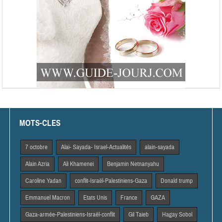
MOTS-CLES
7 octobre
Alai- Sayada- Israel-Actualités
alain-sayada
Alain Azria
Ali Khamenei
Benjamin Netnanyahu
Caroline Yadan
conflit-Israël-Palestiniens-Gaza
Donald trump
Emmanuel Macron
Etats Unis
France
GAZA
Gaza-armée-Palestiniens-Israël-conflit
Gil Taieb
Hagay Sobol