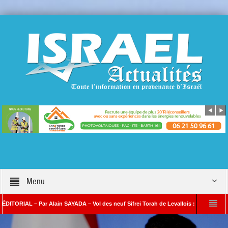
Menu
IAL – Par Alain SAYADA – Vol des neuf Sifrei Torah de Levallois : jusqu’à quand le si
 Alain SAYADA
Benjamin Netanyahou à l’Iran : « Si vous nous attaquez, notre ri