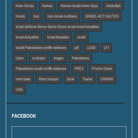
Haim Korsia
Hamas
Hamas-Israël-trêve-Gaza
Hezbollah
Houtis
Iran
Iran-Israël-nucléaire
iSRAEL-ACTUALITES
israel-defense-Benny Gantz-Grece-israel-israel Actualites
Israel Actiualités
Israel Actuaites
Israël
Israël-Palestiniens-conflit-violences
juif
LEAD
LFI
Liban
nucleaire
otages
Palestiniens
Palestiniens-Israël-conflit-violences
PREV
Proche Orient
rené taieb
Rima Hassan
Syrie
Tsahal
UNRWA
USA
FACEBOOK