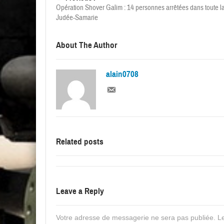
Opération Shover Galim : 14 personnes arrêtées dans toute l
Judée-Samarie
About The Author
alain0708
Related posts
Leave a Reply
Votre adresse de messagerie ne sera pas publiée.
Le