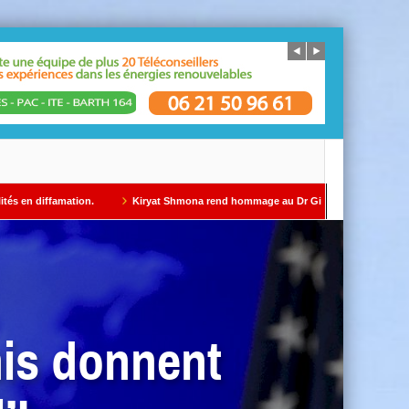
on.
Kiryat Shmona rend hommage au Dr Gil Taïeb par Alain AZRIA
ÉDIT
nis donnent