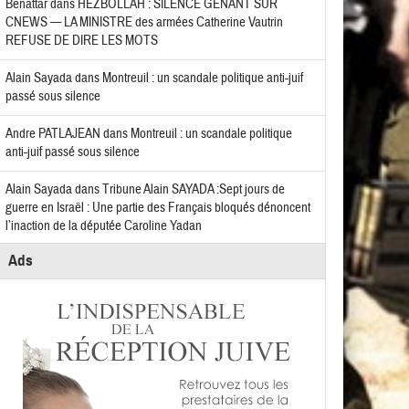
Benattar
dans
HEZBOLLAH : SILENCE GÊNANT SUR
CNEWS — LA MINISTRE des armées Catherine Vautrin
REFUSE DE DIRE LES MOTS
Alain Sayada
dans
Montreuil : un scandale politique anti-juif
passé sous silence
Andre PATLAJEAN
dans
Montreuil : un scandale politique
anti-juif passé sous silence
Alain Sayada
dans
Tribune Alain SAYADA :Sept jours de
guerre en Israël : Une partie des Français bloqués dénoncent
l’inaction de la députée Caroline Yadan
Ads