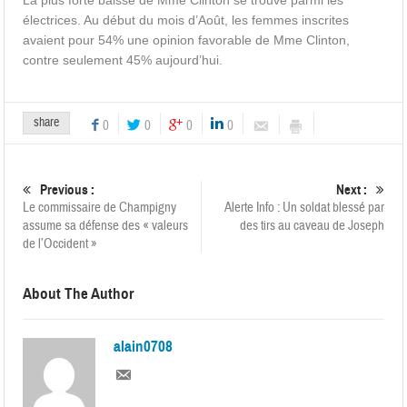
La plus forte baisse de Mme Clinton se trouve parmi les
électrices. Au début du mois d’Août, les femmes inscrites
avaient pour 54% une opinion favorable de Mme Clinton,
contre seulement 45% aujourd’hui.
share
0
0
0
0
Previous :
Next :
Le commissaire de Champigny
Alerte Info : Un soldat blessé par
assume sa défense des « valeurs
des tirs au caveau de Joseph
de l’Occident »
About The Author
alain0708