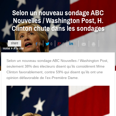
Selon un nouveau sondage ABC
Nouvelles / Washington Post, H.
Clinton chute dans les sondages
share
0
0
0
0
Home
A la Une
Selon un nouveau sondage ABC Nouvelles / Washington Post,
seulement 38% des électeurs disent qu’ils considèrent Mme
Clinton favorablement, contre 59% qui disent qu’ils ont une
opinion défavorable de l’ex-Première Dame.