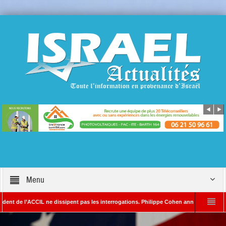
Menu
e l’ACCIL ne dissipent pas les interrogations. Philippe Cohen annonce se réserver le d
SAYADA – Rédacteur en chef d’Israël Actualités
L’Iran menace de frapper Tel-