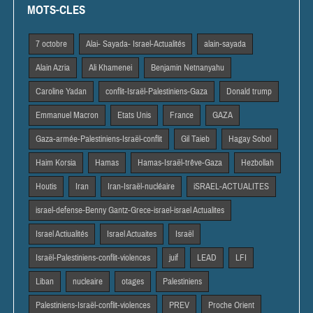
MOTS-CLES
7 octobre
Alai- Sayada- Israel-Actualités
alain-sayada
Alain Azria
Ali Khamenei
Benjamin Netnanyahu
Caroline Yadan
conflit-Israël-Palestiniens-Gaza
Donald trump
Emmanuel Macron
Etats Unis
France
GAZA
Gaza-armée-Palestiniens-Israël-conflit
Gil Taieb
Hagay Sobol
Haim Korsia
Hamas
Hamas-Israël-trêve-Gaza
Hezbollah
Houtis
Iran
Iran-Israël-nucléaire
iSRAEL-ACTUALITES
israel-defense-Benny Gantz-Grece-israel-israel Actualites
Israel Actiualités
Israel Actuaites
Israël
Israël-Palestiniens-conflit-violences
juif
LEAD
LFI
Liban
nucleaire
otages
Palestiniens
Palestiniens-Israël-conflit-violences
PREV
Proche Orient