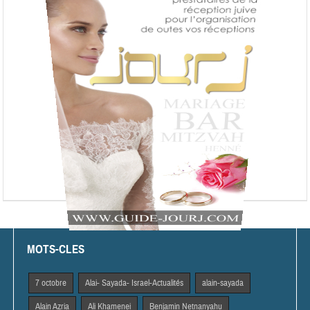
MOTS-CLES
7 octobre
Alai- Sayada- Israel-Actualités
alain-sayada
Alain Azria
Ali Khamenei
Benjamin Netnanyahu