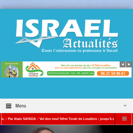
Menu
ain SAYADA – Vol des neuf Sifrei Torah de Levallois : jusqu’à quand le silence ? Que 
Benjamin Netanyahou à l’Iran : « Si vous nous attaquez, notre riposte sera b