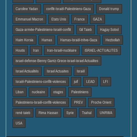
Caroline Yadan
conflit-Israël-Palestiniens-Gaza
Donald trump
Emmanuel Macron
Etats Unis
France
GAZA
Gaza-armée-Palestiniens-Israël-conflit
Gil Taieb
Hagay Sobol
Haim Korsia
Hamas
Hamas-Israël-trêve-Gaza
Hezbollah
Houtis
Iran
Iran-Israël-nucléaire
iSRAEL-ACTUALITES
israel-defense-Benny Gantz-Grece-israel-israel Actualites
Israel Actiualités
Israel Actuaites
Israël
Israël-Palestiniens-conflit-violences
juif
LEAD
LFI
Liban
nucleaire
otages
Palestiniens
Palestiniens-Israël-conflit-violences
PREV
Proche Orient
rené taieb
Rima Hassan
Syrie
Tsahal
UNRWA
USA