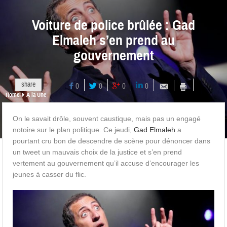
Voiture de police brûlée : Gad
Elmaleh s’en prend au
gouvernement
share
0
0
0
0
Home
A la Une
On le savait drôle, souvent caustique, mais pas un engagé
notoire sur le plan politique. Ce jeudi,
Gad Elmaleh
a
pourtant cru bon de descendre de scène pour dénoncer dans
un tweet un mauvais choix de la justice et s’en prend
vertement au gouvernement qu’il accuse d’encourager les
jeunes à casser du flic.