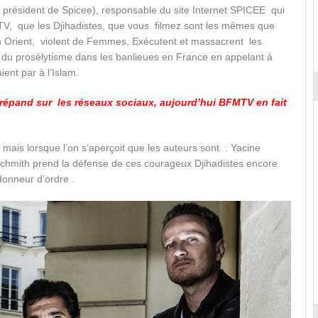
e président de Spicee), responsable du site Internet SPICEE qui
MTV, que les Djihadistes, que vous filmez sont les mêmes que
 Orient, violent de Femmes, Exécutent et massacrent les
t du prosélytisme dans les banlieues en France en appelant à
ient par à l’Islam.
 répand sur les réseaux sociaux, aujourd’hui BFMTV en fait
, mais lorsque l’on s’aperçoit que les auteurs sont : Yacine
Schmith prend la défense de ces courageux Djihadistes encore
donneur d’ordre .