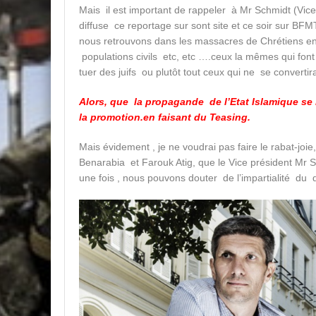
Mais il est important de rappeler à Mr Schmidt (Vic
diffuse ce reportage sur sont site et ce soir sur BF
nous retrouvons dans les massacres de Chrétiens en
populations civils etc, etc ….ceux la mêmes qui fon
tuer des juifs ou plutôt tout ceux qui ne se convertira
Alors, que la propagande de l’Etat Islamique se
la promotion.en faisant du Teasing.
Mais évidement , je ne voudrai pas faire le rabat-joie
Benarabia et Farouk Atig, que le Vice président Mr 
une fois , nous pouvons douter de l’impartialité du 