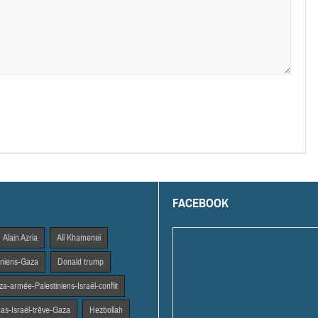
FACEBOOK
Alain Azria
Ali Khamenei
tiniens-Gaza
Donald trump
a-armée-Palestiniens-Israël-conflit
s-Israël-trêve-Gaza
Hezbollah