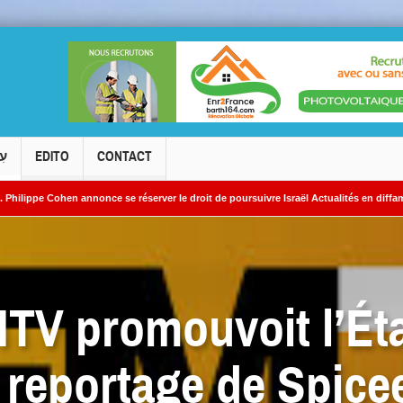
עִ
EDITO
CONTACT
nce se réserver le droit de poursuivre Israël Actualités en diffamation.
Kirya
V promouvoit l’Éta
 reportage de Spicee