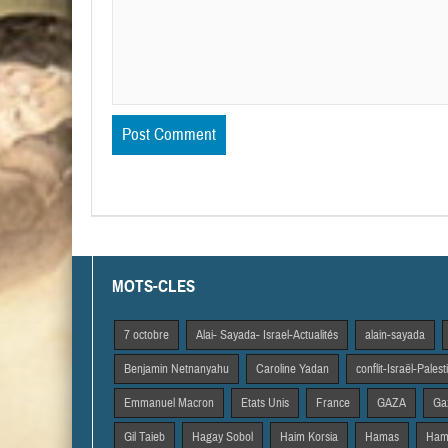
MOTS-CLES
7 octobre
Alai- Sayada- Israel-Actualités
alain-sayada
Benjamin Netnanyahu
Caroline Yadan
conflit-Israël-Pales
Emmanuel Macron
Etats Unis
France
GAZA
Gaz
Gil Taieb
Hagay Sobol
Haim Korsia
Hamas
Hama