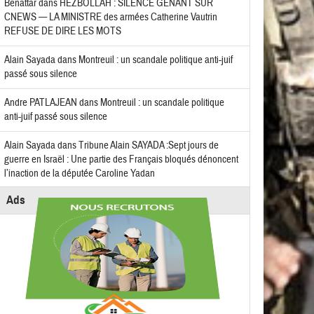
Benattar
dans
HEZBOLLAH : SILENCE GÊNANT SUR
CNEWS — LA MINISTRE des armées Catherine Vautrin
REFUSE DE DIRE LES MOTS
Alain Sayada
dans
Montreuil : un scandale politique anti-juif
passé sous silence
Andre PATLAJEAN
dans
Montreuil : un scandale politique
anti-juif passé sous silence
Alain Sayada
dans
Tribune Alain SAYADA :Sept jours de
guerre en Israël : Une partie des Français bloqués dénoncent
l’inaction de la députée Caroline Yadan
Ads