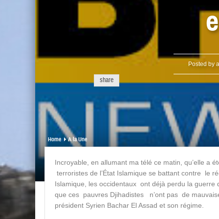
e
Posted by
a
share
Home
A la Une
Incroyable, en allumant ma télé ce matin, qu’elle a
terroristes de l’État Islamique se battant contre le r
Islamique, les occidentaux ont déjà perdu la guerre 
que ces pauvres Djihadistes n’ont pas de mauvaises 
président Syrien Bachar El Assad et son régime.