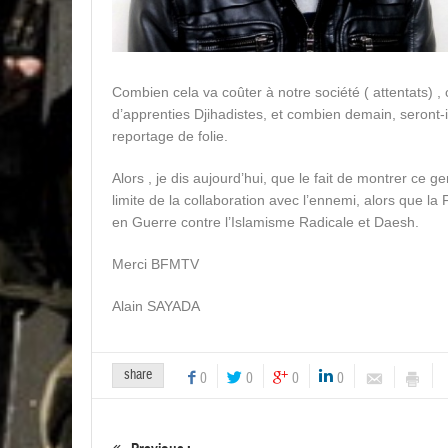
Combien cela va coûter à notre société ( attentats) 
d’apprenties Djihadistes, et combien demain, seront-
reportage de folie.
Alors , je dis aujourd’hui, que le fait de montrer ce 
limite de la collaboration avec l’ennemi, alors que l
en Guerre contre l’Islamisme Radicale et Daesh.
Merci BFMTV
Alain SAYADA
share
0
0
0
0