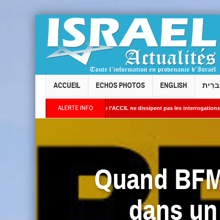
ACCUEIL
ECHOS PHOTOS
ENGLISH
ברִית
ALERTE INFO
onses du président de l’ACCIL ne dissipent pas les interrogations. Philippe Cohen anno
atellites révèlent une activité jugée « inquiétante » sur des sites nucléaires iraniens
Quand BFMT
dans un