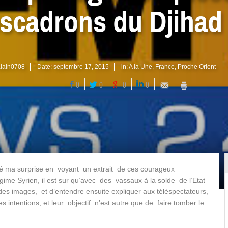
scadrons du Djihad
lain0708
Date:
septembre 17, 2015
in:
A la Une
,
France
,
Proche Orient
0
0
0
0
 été ma surprise en voyant un extrait de ces courageux
égime Syrien, il est sur qu’avec des vassaux à la solde de l’Etat
des images, et d’entendre ensuite expliquer aux téléspectateurs,
intentions, et leur objectif n’est autre que de faire tomber le