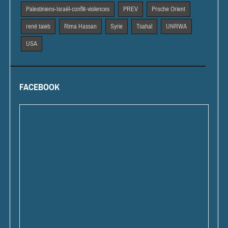
Palestiniens-Israël-conflit-violences
PREV
Proche Orient
rené taieb
Rima Hassan
Syrie
Tsahal
UNRWA
USA
FACEBOOK