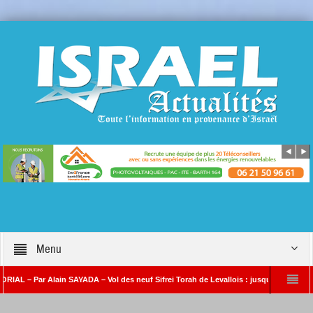
Menu
ar Alain SAYADA – Vol des neuf Sifrei Torah de Levallois : jusqu’à quand le silence ?
AYADA
Benjamin Netanyahou à l’Iran : « Si vous nous attaquez, notre riposte s