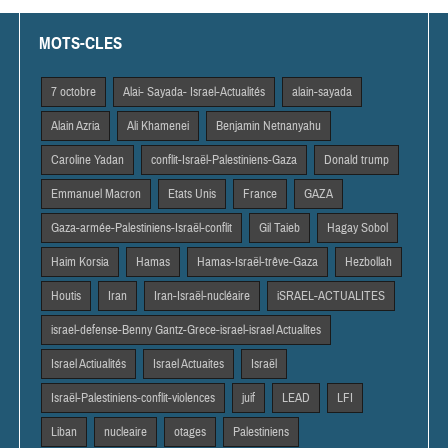
MOTS-CLES
7 octobre
Alai- Sayada- Israel-Actualités
alain-sayada
Alain Azria
Ali Khamenei
Benjamin Netnanyahu
Caroline Yadan
conflit-Israël-Palestiniens-Gaza
Donald trump
Emmanuel Macron
Etats Unis
France
GAZA
Gaza-armée-Palestiniens-Israël-conflit
Gil Taieb
Hagay Sobol
Haim Korsia
Hamas
Hamas-Israël-trêve-Gaza
Hezbollah
Houtis
Iran
Iran-Israël-nucléaire
iSRAEL-ACTUALITES
israel-defense-Benny Gantz-Grece-israel-israel Actualites
Israel Actiualités
Israel Actuaites
Israël
Israël-Palestiniens-conflit-violences
juif
LEAD
LFI
Liban
nucleaire
otages
Palestiniens