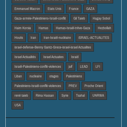
Emmanuel Macron
Etats Unis
France
GAZA
Gaza-armée-Palestiniens-Israël-conflit
Gil Taieb
Hagay Sobol
Haim Korsia
Hamas
Hamas-Israël-trêve-Gaza
Hezbollah
Houtis
Iran
Iran-Israël-nucléaire
iSRAEL-ACTUALITES
israel-defense-Benny Gantz-Grece-israel-israel Actualites
Israel Actiualités
Israel Actuaites
Israël
Israël-Palestiniens-conflit-violences
juif
LEAD
LFI
Liban
nucleaire
otages
Palestiniens
Palestiniens-Israël-conflit-violences
PREV
Proche Orient
rené taieb
Rima Hassan
Syrie
Tsahal
UNRWA
USA