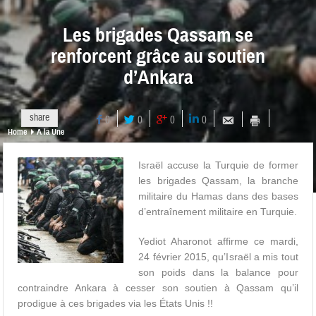
Les brigades Qassam se
renforcent grâce au soutien
d’Ankara
share
0
0
0
0
Home
A la Une
Israël accuse la Turquie de former
les brigades Qassam, la branche
militaire du Hamas dans des bases
d’entraînement militaire en Turquie.
Yediot Aharonot affirme ce mardi,
24 février 2015, qu’Israël a mis tout
son poids dans la balance pour
contraindre Ankara à cesser son soutien à Qassam qu’il
prodigue à ces brigades via les États Unis !!