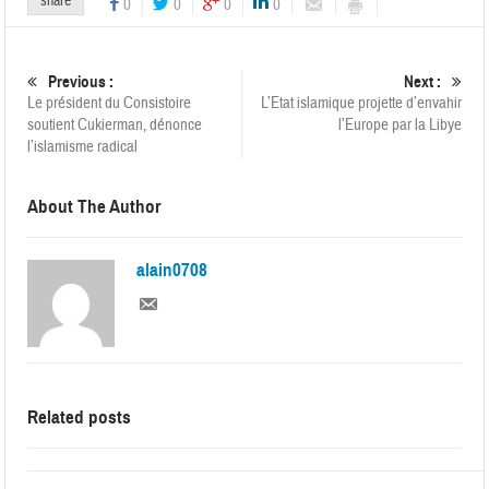
share
0
0
0
0
Previous :
Next :
Le président du Consistoire
L’Etat islamique projette d’envahir
soutient Cukierman, dénonce
l’Europe par la Libye
l’islamisme radical
About The Author
alain0708
Related posts