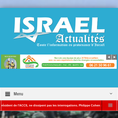
Menu
 de l’ACCIL ne dissipent pas les interrogations. Philippe Cohen annonce se réserver l
n SAYADA – Rédacteur en chef d’Israël Actualités
L’Iran menace de frapper Te