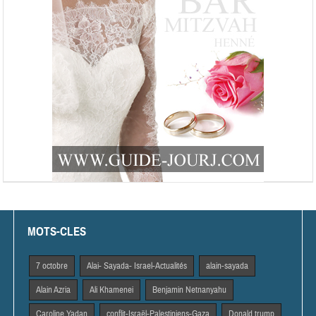
MOTS-CLES
7 octobre
Alai- Sayada- Israel-Actualités
alain-sayada
Alain Azria
Ali Khamenei
Benjamin Netnanyahu
Caroline Yadan
conflit-Israël-Palestiniens-Gaza
Donald trump