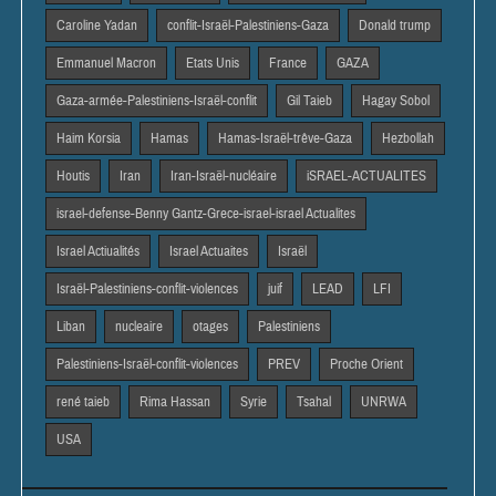
Caroline Yadan
conflit-Israël-Palestiniens-Gaza
Donald trump
Emmanuel Macron
Etats Unis
France
GAZA
Gaza-armée-Palestiniens-Israël-conflit
Gil Taieb
Hagay Sobol
Haim Korsia
Hamas
Hamas-Israël-trêve-Gaza
Hezbollah
Houtis
Iran
Iran-Israël-nucléaire
iSRAEL-ACTUALITES
israel-defense-Benny Gantz-Grece-israel-israel Actualites
Israel Actiualités
Israel Actuaites
Israël
Israël-Palestiniens-conflit-violences
juif
LEAD
LFI
Liban
nucleaire
otages
Palestiniens
Palestiniens-Israël-conflit-violences
PREV
Proche Orient
rené taieb
Rima Hassan
Syrie
Tsahal
UNRWA
USA