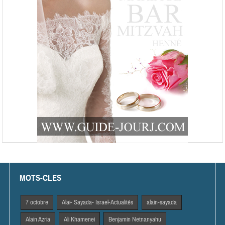
MOTS-CLES
7 octobre
Alai- Sayada- Israel-Actualités
alain-sayada
Alain Azria
Ali Khamenei
Benjamin Netnanyahu