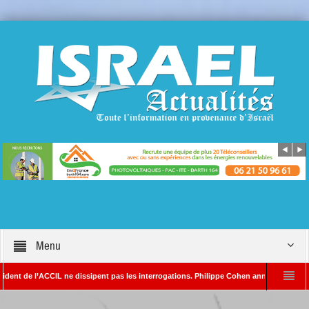
Menu
l’ACCIL ne dissipent pas les interrogations. Philippe Cohen annonce se réserver le dro
YADA – Rédacteur en chef d’Israël Actualités
L’Iran menace de frapper Tel-Av