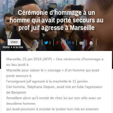
Cérémonie d’hommage à un
homme qui avait porté secours au
prof juif agressé à Marseille
share
0
0
0
0
Home
A la Une
Marseille, 21 jan 2016 (AFP) – Une cérémonie d’hommage a
eu lieu jeudi à
Marseille pour saluer le « courage » d’un homme qui avait
porté secours à
l’enseignant juif agressé à la machette le 11 janvier.
Cet homme, Stéphane Dejean, avait mis en fuite l’agresseur
de Benjamin
Amsellem alors qu’il sortait de chez lui sur son vélo avec un
deuxième homme,
qui avait poursuivi à scooter le lycéen turc mis en examen