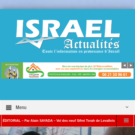
Menu
IAL – Par Alain SAYADA – Vol des neuf Sifrei Torah de Levallois : jusqu’à quand le si
Alain SAYADA
Benjamin Netanyahou à l’Iran : « Si vous nous attaquez, notre ri