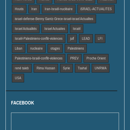
Houtis
Iran
Iran-Israël-nucléaire
iSRAEL-ACTUALITES
israel-defense-Benny Gantz-Grece-israel-israel Actualites
Israel Actiualités
Israel Actuaites
Israël
Israël-Palestiniens-conflit-violences
juif
LEAD
LFI
Liban
nucleaire
otages
Palestiniens
Palestiniens-Israël-conflit-violences
PREV
Proche Orient
rené taieb
Rima Hassan
Syrie
Tsahal
UNRWA
USA
FACEBOOK