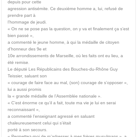
depuis pour cette
agression antisémite. Ce deuxième homme a, lui, refusé de
prendre part à
l’hommage de jeudi.
« On ne se pose pas la question, on y va et finalement ça s’est
bien passé »,
a commenté le jeune homme, à qui la médaille de citoyen
d’honneur des 9e et
10e arrondissements de Marseille, où les faits ont eu lieu, a
été remise.
Le député Les Républicains des Bouches-du-Rhône Guy
Teissier, saluant son
« courage de faire face au mal, (son) courage de s’opposer »,
lui a aussi promis
la « grande médaille de l’Assemblée nationale ».
« C’est énorme ce qu’il a fait, toute ma vie je lui en serai
reconnaissant »,
a commenté l’enseignant agressé en saluant
chaleureusement celui qui s’était
porté à son secours.
« Permettez-moi de m’adresser à mes frères musulmans », a