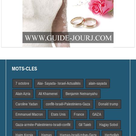
MOTS-CLES
7 octobre
Alai- Sayada- Israel-Actualités
alain-sayada
Alain Azria
Ali Khamenei
Benjamin Netnanyahu
Caroline Yadan
conflit-Israël-Palestiniens-Gaza
Donald trump
Emmanuel Macron
Etats Unis
France
GAZA
Gaza-armée-Palestiniens-Israël-conflit
Gil Taieb
Hagay Sobol
Haim Korsia
Hamas
Hamas-Israël-trêve-Gaza
Hezbollah