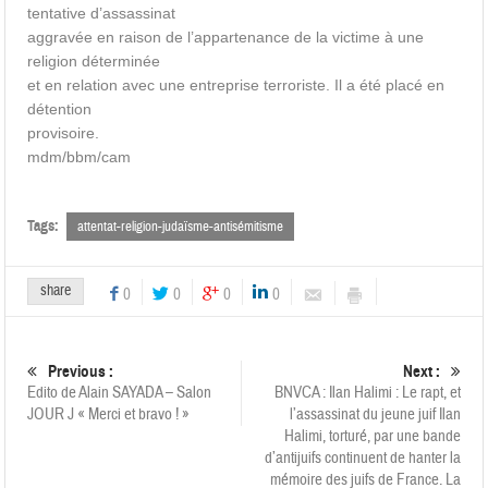
tentative d’assassinat
aggravée en raison de l’appartenance de la victime à une
religion déterminée
et en relation avec une entreprise terroriste. Il a été placé en
détention
provisoire.
mdm/bbm/cam
Tags:
attentat-religion-judaïsme-antisémitisme
share
0
0
0
0
Previous :
Next :
Edito de Alain SAYADA – Salon
BNVCA : Ilan Halimi : Le rapt, et
JOUR J « Merci et bravo ! »
l’assassinat du jeune juif Ilan
Halimi, torturé, par une bande
d’antijuifs continuent de hanter la
mémoire des juifs de France. La