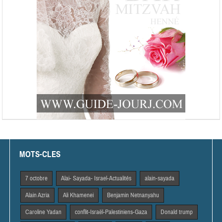
MOTS-CLES
7 octobre
Alai- Sayada- Israel-Actualités
alain-sayada
Alain Azria
Ali Khamenei
Benjamin Netnanyahu
Caroline Yadan
conflit-Israël-Palestiniens-Gaza
Donald trump