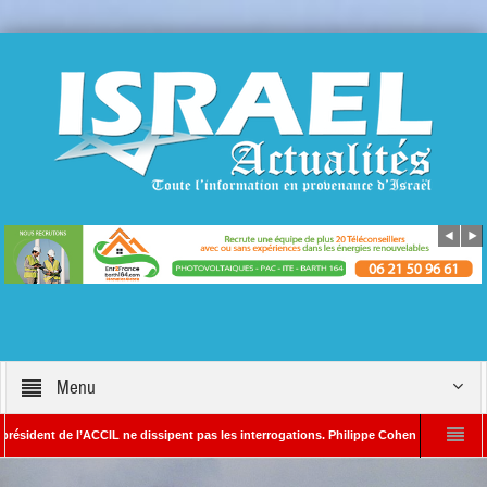
Menu
t de l’ACCIL ne dissipent pas les interrogations. Philippe Cohen annonce se réserver l
n SAYADA – Rédacteur en chef d’Israël Actualités
L’Iran menace de frapper Te