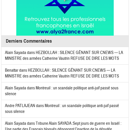
Derniers Commentaires
Alain Sayada
dans
HEZBOLLAH : SILENCE GÊNANT SUR CNEWS — LA
MINISTRE des armées Catherine Vautrin REFUSE DE DIRE LES MOTS
Benattar
dans
HEZBOLLAH : SILENCE GÊNANT SUR CNEWS — LA
MINISTRE des armées Catherine Vautrin REFUSE DE DIRE LES MOTS
Alain Sayada
dans
Montreuil : un scandale politique anti-juif passé sous
silence
Andre PATLAJEAN
dans
Montreuil : un scandale politique anti-juif passé
sous silence
Alain Sayada
dans
Tribune Alain SAYADA :Sept jours de guerre en Israël :
Une partie des Français bloqués dénoncent l’inaction de la députée