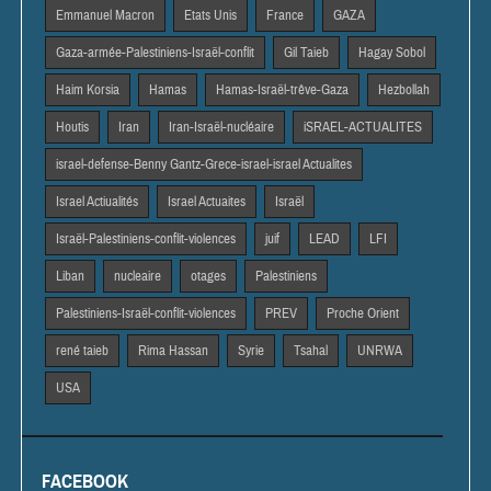
Emmanuel Macron
Etats Unis
France
GAZA
Gaza-armée-Palestiniens-Israël-conflit
Gil Taieb
Hagay Sobol
Haim Korsia
Hamas
Hamas-Israël-trêve-Gaza
Hezbollah
Houtis
Iran
Iran-Israël-nucléaire
iSRAEL-ACTUALITES
israel-defense-Benny Gantz-Grece-israel-israel Actualites
Israel Actiualités
Israel Actuaites
Israël
Israël-Palestiniens-conflit-violences
juif
LEAD
LFI
Liban
nucleaire
otages
Palestiniens
Palestiniens-Israël-conflit-violences
PREV
Proche Orient
rené taieb
Rima Hassan
Syrie
Tsahal
UNRWA
USA
FACEBOOK