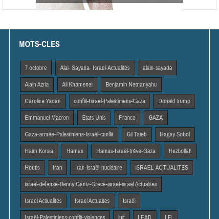
MOTS-CLES
7 octobre
Alai- Sayada- Israel-Actualités
alain-sayada
Alain Azria
Ali Khamenei
Benjamin Netnanyahu
Caroline Yadan
conflit-Israël-Palestiniens-Gaza
Donald trump
Emmanuel Macron
Etats Unis
France
GAZA
Gaza-armée-Palestiniens-Israël-conflit
Gil Taieb
Hagay Sobol
Haim Korsia
Hamas
Hamas-Israël-trêve-Gaza
Hezbollah
Houtis
Iran
Iran-Israël-nucléaire
iSRAEL-ACTUALITES
israel-defense-Benny Gantz-Grece-israel-israel Actualites
Israel Actiualités
Israel Actuaites
Israël
Israël-Palestiniens-conflit-violences
juif
LEAD
LFI