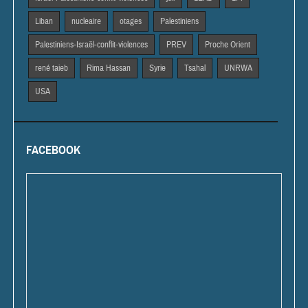
Liban
nucleaire
otages
Palestiniens
Palestiniens-Israël-conflit-violences
PREV
Proche Orient
rené taieb
Rima Hassan
Syrie
Tsahal
UNRWA
USA
FACEBOOK