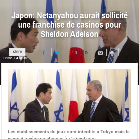
Japon: Netanyahou aurait sollicité
une franchise de casinos pour
Sheldon Adelson
share
0
0
0
0
Home
A la Une
Les établissements de jeux sont interdits à Tokyo mais le
magnat américain cherche à s’y implanter