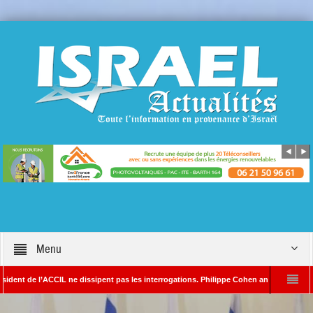
Menu
de l’ACCIL ne dissipent pas les interrogations. Philippe Cohen annonce se réserver le 
 SAYADA – Rédacteur en chef d’Israël Actualités
L’Iran menace de frapper Tel