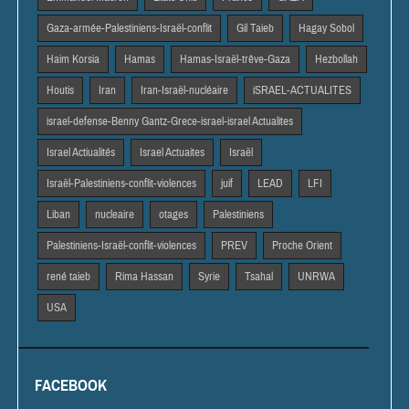
Gaza-armée-Palestiniens-Israël-conflit
Gil Taieb
Hagay Sobol
Haim Korsia
Hamas
Hamas-Israël-trêve-Gaza
Hezbollah
Houtis
Iran
Iran-Israël-nucléaire
iSRAEL-ACTUALITES
israel-defense-Benny Gantz-Grece-israel-israel Actualites
Israel Actiualités
Israel Actuaites
Israël
Israël-Palestiniens-conflit-violences
juif
LEAD
LFI
Liban
nucleaire
otages
Palestiniens
Palestiniens-Israël-conflit-violences
PREV
Proche Orient
rené taieb
Rima Hassan
Syrie
Tsahal
UNRWA
USA
FACEBOOK