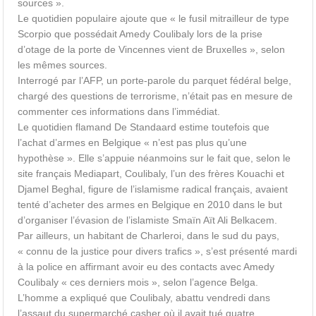
sources ».
Le quotidien populaire ajoute que « le fusil mitrailleur de type
Scorpio que possédait Amedy Coulibaly lors de la prise
d’otage de la porte de Vincennes vient de Bruxelles », selon
les mêmes sources.
Interrogé par l’AFP, un porte-parole du parquet fédéral belge,
chargé des questions de terrorisme, n’était pas en mesure de
commenter ces informations dans l’immédiat.
Le quotidien flamand De Standaard estime toutefois que
l’achat d’armes en Belgique « n’est pas plus qu’une
hypothèse ». Elle s’appuie néanmoins sur le fait que, selon le
site français Mediapart, Coulibaly, l’un des frères Kouachi et
Djamel Beghal, figure de l’islamisme radical français, avaient
tenté d’acheter des armes en Belgique en 2010 dans le but
d’organiser l’évasion de l’islamiste Smaïn Aït Ali Belkacem.
Par ailleurs, un habitant de Charleroi, dans le sud du pays,
« connu de la justice pour divers trafics », s’est présenté mardi
à la police en affirmant avoir eu des contacts avec Amedy
Coulibaly « ces derniers mois », selon l’agence Belga.
L’homme a expliqué que Coulibaly, abattu vendredi dans
l’assaut du supermarché casher où il avait tué quatre