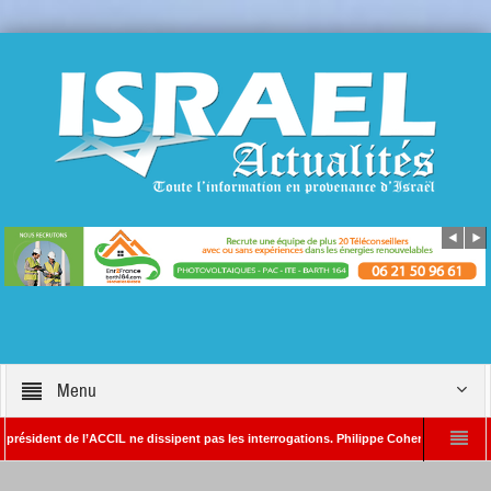
Menu
ent de l’ACCIL ne dissipent pas les interrogations. Philippe Cohen annonce se réserve
lain SAYADA – Rédacteur en chef d’Israël Actualités
L’Iran menace de frapper