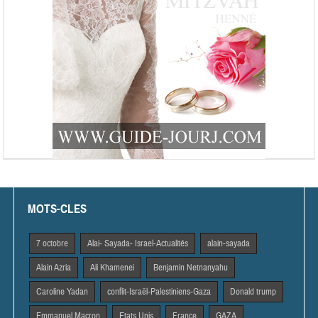
MOTS-CLES
7 octobre
Alai- Sayada- Israel-Actualités
alain-sayada
Alain Azria
Ali Khamenei
Benjamin Netnanyahu
Caroline Yadan
conflit-Israël-Palestiniens-Gaza
Donald trump
Emmanuel Macron
Etats Unis
France
GAZA