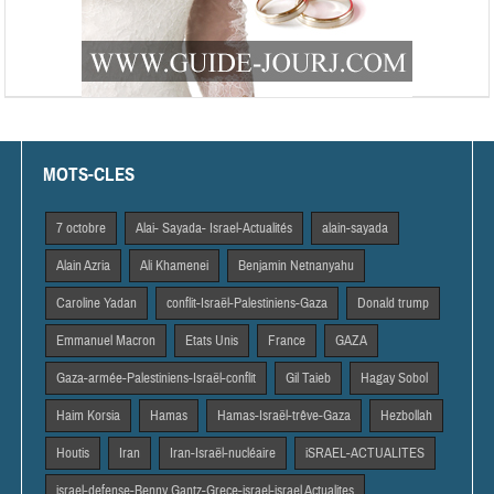
MOTS-CLES
7 octobre
Alai- Sayada- Israel-Actualités
alain-sayada
Alain Azria
Ali Khamenei
Benjamin Netnanyahu
Caroline Yadan
conflit-Israël-Palestiniens-Gaza
Donald trump
Emmanuel Macron
Etats Unis
France
GAZA
Gaza-armée-Palestiniens-Israël-conflit
Gil Taieb
Hagay Sobol
Haim Korsia
Hamas
Hamas-Israël-trêve-Gaza
Hezbollah
Houtis
Iran
Iran-Israël-nucléaire
iSRAEL-ACTUALITES
israel-defense-Benny Gantz-Grece-israel-israel Actualites