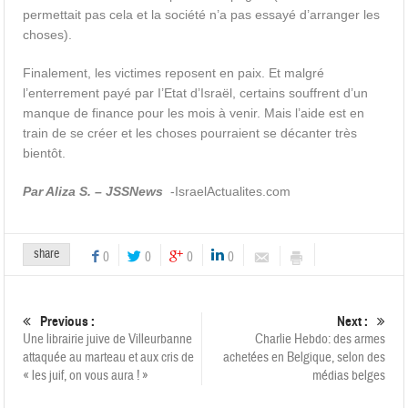
permettait pas cela et la société n’a pas essayé d’arranger les
choses).
Finalement, les victimes reposent en paix. Et malgré
l’enterrement payé par I’Etat d’Israël, certains souffrent d’un
manque de finance pour les mois à venir. Mais l’aide est en
train de se créer et les choses pourraient se décanter très
bientôt.
Par Aliza S. – JSSNews
-IsraelActualites.com
share
0
0
0
0
Previous :
Next :
Une librairie juive de Villeurbanne
Charlie Hebdo: des armes
attaquée au marteau et aux cris de
achetées en Belgique, selon des
« les juif, on vous aura ! »
médias belges