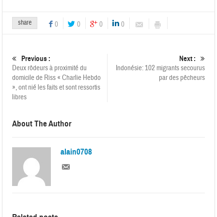
share
0
0
0
0
Previous :
Next :
Deux rôdeurs à proximité du
Indonésie: 102 migrants secourus
domicile de Riss « Charlie Hebdo
par des pêcheurs
», ont nié les faits et sont ressortis
libres
About The Author
alain0708