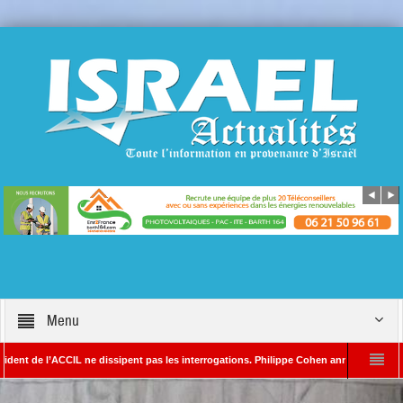
Menu
 l’ACCIL ne dissipent pas les interrogations. Philippe Cohen annonce se réserver le d
AYADA – Rédacteur en chef d’Israël Actualités
L’Iran menace de frapper Tel-A