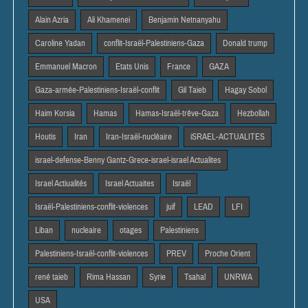
Alain Azria
Ali Khamenei
Benjamin Netnanyahu
Caroline Yadan
conflit-Israël-Palestiniens-Gaza
Donald trump
Emmanuel Macron
Etats Unis
France
GAZA
Gaza-armée-Palestiniens-Israël-conflit
Gil Taieb
Hagay Sobol
Haim Korsia
Hamas
Hamas-Israël-trêve-Gaza
Hezbollah
Houtis
Iran
Iran-Israël-nucléaire
iSRAEL-ACTUALITES
israel-defense-Benny Gantz-Grece-israel-israel Actualites
Israel Actiualités
Israel Actuaites
Israël
Israël-Palestiniens-conflit-violences
juif
LEAD
LFI
Liban
nucleaire
otages
Palestiniens
Palestiniens-Israël-conflit-violences
PREV
Proche Orient
rené taieb
Rima Hassan
Syrie
Tsahal
UNRWA
USA