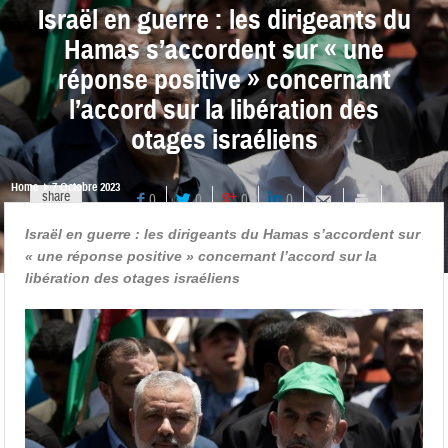
Israël en guerre : les dirigeants du
Hamas s’accordent sur « une
réponse positive » concernant
l’accord sur la libération des
otages israéliens
Home
7 Octobre 2023
share
0
0
0
0
Israël en guerre : les dirigeants du Hamas s’accordent sur
« une réponse positive » concernant l’accord sur la
libération des otages israéliens