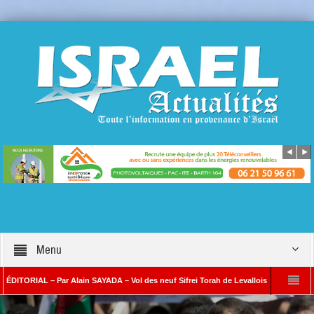
Menu
IAL – Par Alain SAYADA – Vol des neuf Sifrei Torah de Levallois : jusqu’à quand le si
Alain SAYADA
Benjamin Netanyahou à l’Iran : « Si vous nous attaquez, notre ri