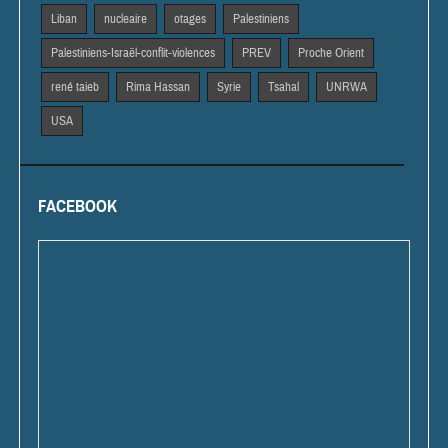
Liban
nucleaire
otages
Palestiniens
Palestiniens-Israël-conflit-violences
PREV
Proche Orient
rené taieb
Rima Hassan
Syrie
Tsahal
UNRWA
USA
FACEBOOK