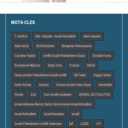
MOTS-CLES
7 octobre
Alai- Sayada- Israel-Actualités
alain-sayada
Alain Azria
Ali Khamenei
Benjamin Netnanyahu
Caroline Yadan
conflit-Israël-Palestiniens-Gaza
Donald trump
Emmanuel Macron
Etats Unis
France
GAZA
Gaza-armée-Palestiniens-Israël-conflit
Gil Taieb
Hagay Sobol
Haim Korsia
Hamas
Hamas-Israël-trêve-Gaza
Hezbollah
Houtis
Iran
Iran-Israël-nucléaire
iSRAEL-ACTUALITES
israel-defense-Benny Gantz-Grece-israel-israel Actualites
Israel Actiualités
Israel Actuaites
Israël
Israël-Palestiniens-conflit-violences
juif
LEAD
LFI