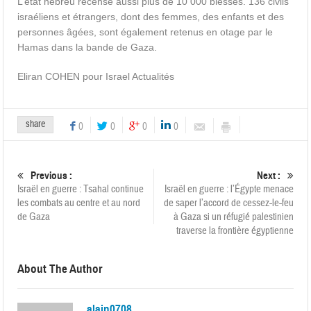
L’état hébreu recense aussi plus de 10 000 blessés. 136 civils
israéliens et étrangers, dont des femmes, des enfants et des
personnes âgées, sont également retenus en otage par le
Hamas dans la bande de Gaza.
Eliran COHEN pour Israel Actualités
share
0
0
0
0
Previous :
Next :
Israël en guerre : Tsahal continue
Israël en guerre : l’Égypte menace
les combats au centre et au nord
de saper l’accord de cessez-le-feu
de Gaza
à Gaza si un réfugié palestinien
traverse la frontière égyptienne
About The Author
alain0708