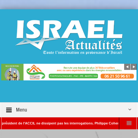
Menu
ent de l’ACCIL ne dissipent pas les interrogations. Philippe Cohen annonce se réserve
lain SAYADA – Rédacteur en chef d’Israël Actualités
L’Iran menace de frapper