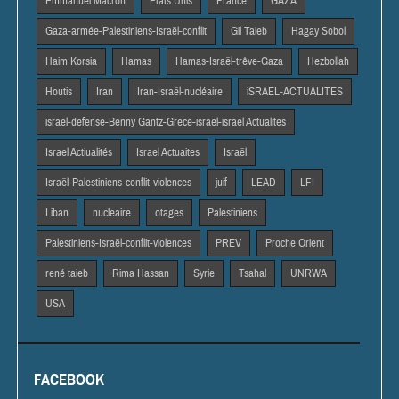
Emmanuel Macron
Etats Unis
France
GAZA
Gaza-armée-Palestiniens-Israël-conflit
Gil Taieb
Hagay Sobol
Haim Korsia
Hamas
Hamas-Israël-trêve-Gaza
Hezbollah
Houtis
Iran
Iran-Israël-nucléaire
iSRAEL-ACTUALITES
israel-defense-Benny Gantz-Grece-israel-israel Actualites
Israel Actiualités
Israel Actuaites
Israël
Israël-Palestiniens-conflit-violences
juif
LEAD
LFI
Liban
nucleaire
otages
Palestiniens
Palestiniens-Israël-conflit-violences
PREV
Proche Orient
rené taieb
Rima Hassan
Syrie
Tsahal
UNRWA
USA
FACEBOOK