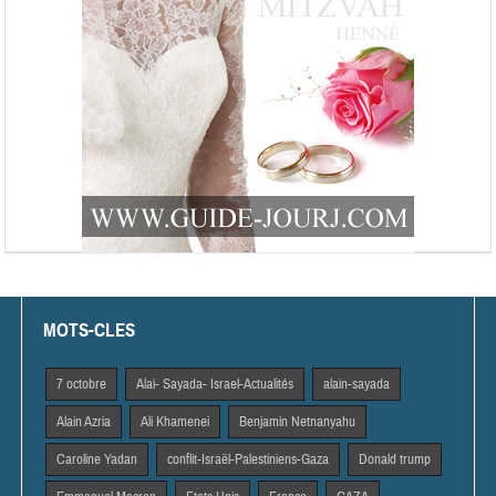
MOTS-CLES
7 octobre
Alai- Sayada- Israel-Actualités
alain-sayada
Alain Azria
Ali Khamenei
Benjamin Netnanyahu
Caroline Yadan
conflit-Israël-Palestiniens-Gaza
Donald trump