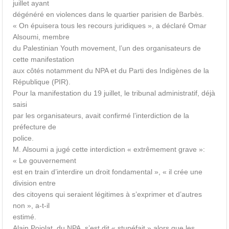
juillet ayant
dégénéré en violences dans le quartier parisien de Barbès.
« On épuisera tous les recours juridiques », a déclaré Omar
Alsoumi, membre
du Palestinian Youth movement, l’un des organisateurs de
cette manifestation
aux côtés notamment du NPA et du Parti des Indigènes de la
République (PIR).
Pour la manifestation du 19 juillet, le tribunal administratif, déjà
saisi
par les organisateurs, avait confirmé l’interdiction de la
préfecture de
police.
M. Alsoumi a jugé cette interdiction « extrêmement grave »:
« Le gouvernement
est en train d’interdire un droit fondamental », « il crée une
division entre
des citoyens qui seraient légitimes à s’exprimer et d’autres
non », a-t-il
estimé.
Alain Pojolat, du NPA, s’est dit « stupéfait » alors que les