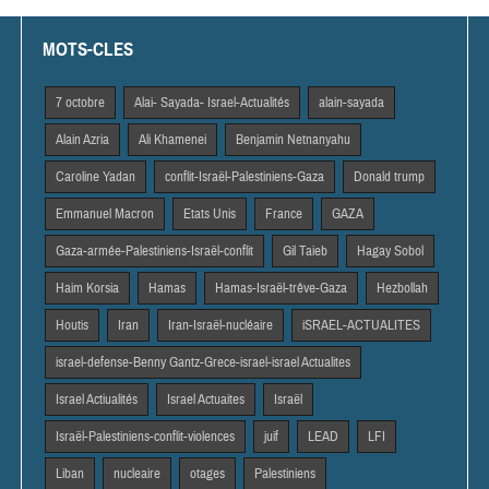
MOTS-CLES
7 octobre
Alai- Sayada- Israel-Actualités
alain-sayada
Alain Azria
Ali Khamenei
Benjamin Netnanyahu
Caroline Yadan
conflit-Israël-Palestiniens-Gaza
Donald trump
Emmanuel Macron
Etats Unis
France
GAZA
Gaza-armée-Palestiniens-Israël-conflit
Gil Taieb
Hagay Sobol
Haim Korsia
Hamas
Hamas-Israël-trêve-Gaza
Hezbollah
Houtis
Iran
Iran-Israël-nucléaire
iSRAEL-ACTUALITES
israel-defense-Benny Gantz-Grece-israel-israel Actualites
Israel Actiualités
Israel Actuaites
Israël
Israël-Palestiniens-conflit-violences
juif
LEAD
LFI
Liban
nucleaire
otages
Palestiniens