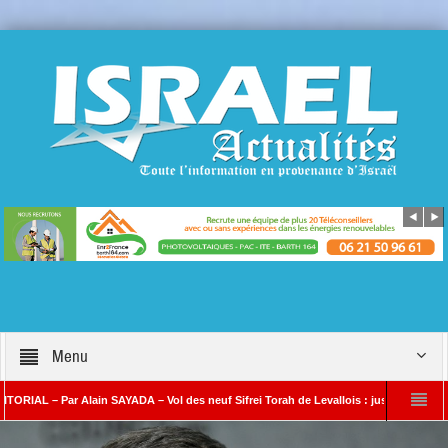
Menu
 – Par Alain SAYADA – Vol des neuf Sifrei Torah de Levallois : jusqu’à quand le silen
in SAYADA
Benjamin Netanyahou à l’Iran : « Si vous nous attaquez, notre ripos