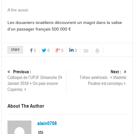
A lire aussi:
Les douaniers israéliens découvrent un magot dans la valise
d’un passager français 500 000 €
share
0
0
0
0
Previous :
Next :
Colloque de l’UPJF Dimanche 24
Trésor américain: » Vladimir
Janvier 2016 « On paie encore
Poutine est corrompu ».
Copernic. »
About The Author
alain0708