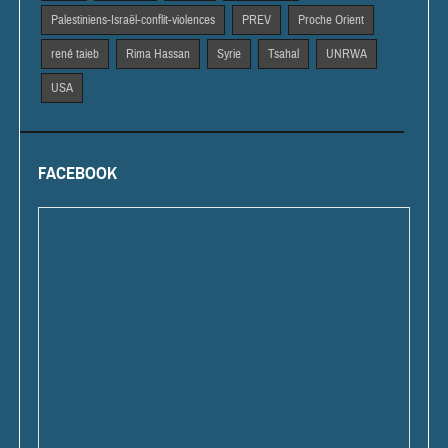
Palestiniens-Israël-conflit-violences
PREV
Proche Orient
rené taieb
Rima Hassan
Syrie
Tsahal
UNRWA
USA
FACEBOOK