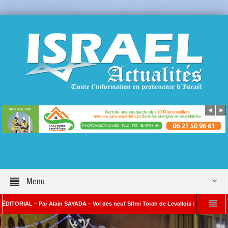
Menu
L – Par Alain SAYADA – Vol des neuf Sifrei Torah de Levallois : jusqu’à quand le sile
ain SAYADA
Benjamin Netanyahou à l’Iran : « Si vous nous attaquez, notre ripo