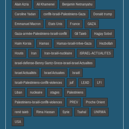
Alain Azria
Ali Khamenei
Benjamin Netnanyahu
Caroline Yadan
conflit-Israël-Palestiniens-Gaza
Donald trump
Emmanuel Macron
Etats Unis
France
GAZA
Gaza-armée-Palestiniens-Israël-conflit
Gil Taieb
Hagay Sobol
Haim Korsia
Hamas
Hamas-Israël-trêve-Gaza
Hezbollah
Houtis
Iran
Iran-Israël-nucléaire
iSRAEL-ACTUALITES
israel-defense-Benny Gantz-Grece-israel-israel Actualites
Israel Actiualités
Israel Actuaites
Israël
Israël-Palestiniens-conflit-violences
juif
LEAD
LFI
Liban
nucleaire
otages
Palestiniens
Palestiniens-Israël-conflit-violences
PREV
Proche Orient
rené taieb
Rima Hassan
Syrie
Tsahal
UNRWA
USA