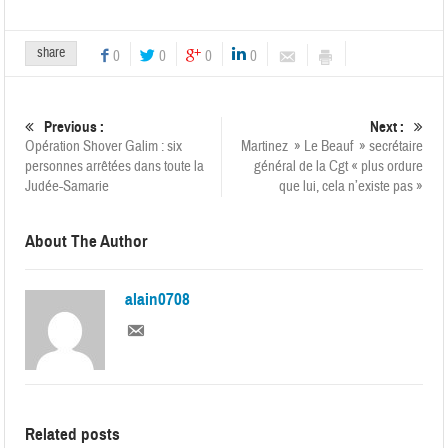
share
0
0
0
0
Previous :
Next :
Opération Shover Galim : six
Martinez » Le Beauf » secrétaire
personnes arrêtées dans toute la
général de la Cgt « plus ordure
Judée-Samarie
que lui, cela n’existe pas »
About The Author
alain0708
Related posts