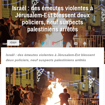
Israël : des émeutes violentes à
Jérusalem-Est blessent deux
policiers, neuf suspects
palestiniens arrêtés
share
0
0
0
0
Home
A la Une
Israël : des émeutes violentes à Jérusalem-Est blessent
deux policiers, neuf suspects palestiniens arrêtés