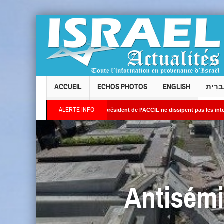
ACCUEIL
ECHOS PHOTOS
ENGLISH
ברִית
ALERTE INFO
ois : les réponses du président de l’ACCIL ne dissipent pas les interrogations. Phili
 Des images satellites révèlent une activité jugée « inquiétante » sur des sites nuclé
Antisémit