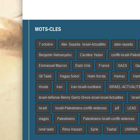
MOTS-CLES
7 octobre
Alai- Sayada- Israel-Actualités
alain-sayada
Benjamin Netnanyahu
Caroline Yadan
conflit-Israël-Pales
Emmanuel Macron
Etats Unis
France
GAZA
Gaz
Gil Taieb
Hagay Sobol
Haim Korsia
Hamas
Hama
Houtis
Iran
Iran-Israël-nucléaire
iSRAEL-ACTUALIT
israel-defense-Benny Gantz-Grece-israel-israel Actualites
Israel
Israël
Israël-Palestiniens-conflit-violences
juif
LEAD
otages
Palestiniens
Palestiniens-Israël-conflit-violences
rené taieb
Rima Hassan
Syrie
Tsahal
UNRWA