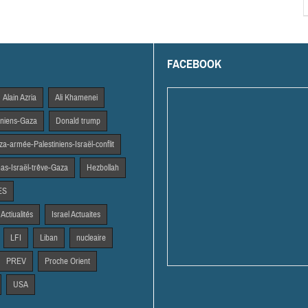
FACEBOOK
Alain Azria
Ali Khamenei
tiniens-Gaza
Donald trump
a-armée-Palestiniens-Israël-conflit
s-Israël-trêve-Gaza
Hezbollah
ES
 Actiualités
Israel Actuaites
LFI
Liban
nucleaire
PREV
Proche Orient
USA