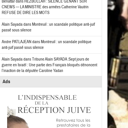
Benattar
dans
HEZBOLLAH : SILENCE GÊNANT SUR
CNEWS — LA MINISTRE des armées Catherine Vautrin
REFUSE DE DIRE LES MOTS
Alain Sayada
dans
Montreuil : un scandale politique anti-juif
passé sous silence
Andre PATLAJEAN
dans
Montreuil : un scandale politique
anti-juif passé sous silence
Alain Sayada
dans
Tribune Alain SAYADA :Sept jours de
guerre en Israël : Une partie des Français bloqués dénoncent
l’inaction de la députée Caroline Yadan
Ads