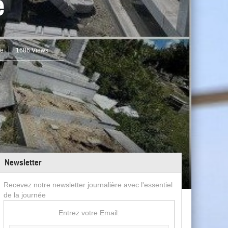
e
ie
1686 Views
Newsletter
Recevez notre newsletter journalière avec l'essentiel
de la journée
Entrez votre Email: