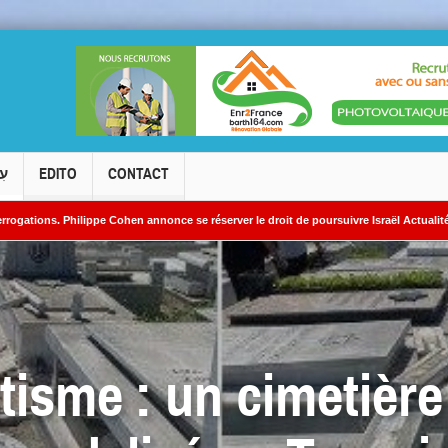
עִ
EDITO
CONTACT
ppe Cohen annonce se réserver le droit de poursuivre Israël Actualités en diffamation.
aires iraniens
isme : un cimetière 