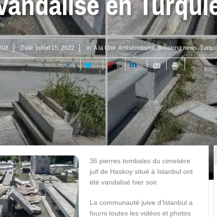
vandalisé en Turqui
708
Date:
juillet 15, 2022
in:
A la Une
,
Antisémitisme
,
Breaking news
,
Turqu
0
0
0
0
36 pierres tombales du cimetière
juif de Haskoy situé à Istanbul ont
été vandalisé hier soir.
La communauté juive d’Istanbul a
fourni toutes les vidéos et photos