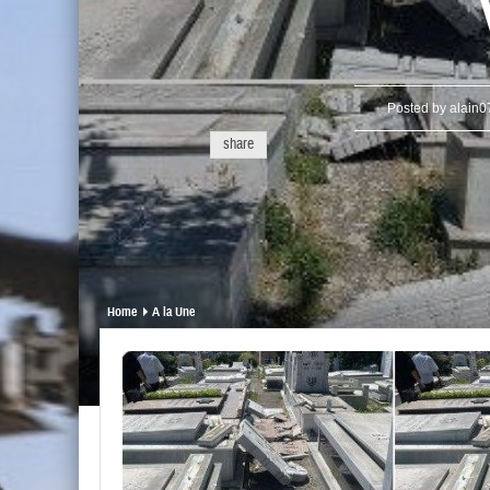
Posted by
alain0
share
Home
A la Une