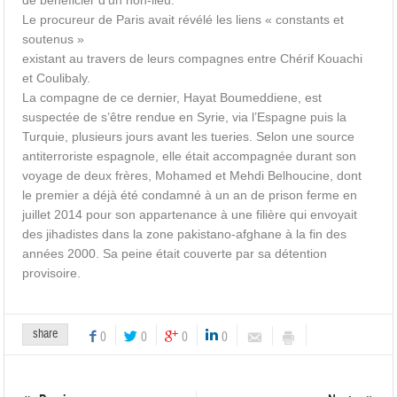
de bénéficier d’un non-lieu.
Le procureur de Paris avait révélé les liens « constants et
soutenus »
existant au travers de leurs compagnes entre Chérif Kouachi
et Coulibaly.
La compagne de ce dernier, Hayat Boumeddiene, est
suspectée de s’être rendue en Syrie, via l’Espagne puis la
Turquie, plusieurs jours avant les tueries. Selon une source
antiterroriste espagnole, elle était accompagnée durant son
voyage de deux frères, Mohamed et Mehdi Belhoucine, dont
le premier a déjà été condamné à un an de prison ferme en
juillet 2014 pour son appartenance à une filière qui envoyait
des jihadistes dans la zone pakistano-afghane à la fin des
années 2000. Sa peine était couverte par sa détention
provisoire.
share
0
0
0
0