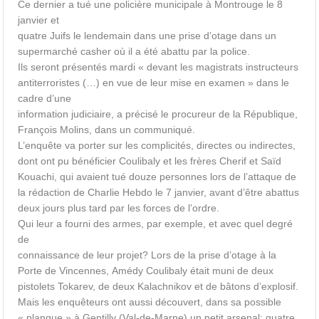
Ce dernier a tué une policière municipale à Montrouge le 8
janvier et
quatre Juifs le lendemain dans une prise d’otage dans un
supermarché casher où il a été abattu par la police.
Ils seront présentés mardi « devant les magistrats instructeurs
antiterroristes (…) en vue de leur mise en examen » dans le
cadre d’une
information judiciaire, a précisé le procureur de la République,
François Molins, dans un communiqué.
L’enquête va porter sur les complicités, directes ou indirectes,
dont ont pu bénéficier Coulibaly et les frères Cherif et Saïd
Kouachi, qui avaient tué douze personnes lors de l’attaque de
la rédaction de Charlie Hebdo le 7 janvier, avant d’être abattus
deux jours plus tard par les forces de l’ordre.
Qui leur a fourni des armes, par exemple, et avec quel degré
de
connaissance de leur projet? Lors de la prise d’otage à la
Porte de Vincennes, Amédy Coulibaly était muni de deux
pistolets Tokarev, de deux Kalachnikov et de bâtons d’explosif.
Mais les enquêteurs ont aussi découvert, dans sa possible
« planque » à Gentilly (Val-de-Marne) un petit arsenal: quatre