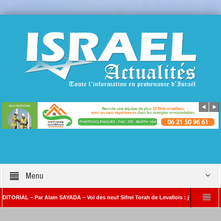
Menu
L – Par Alain SAYADA – Vol des neuf Sifrei Torah de Levallois : jusqu’à quand le sile
ain SAYADA
Benjamin Netanyahou à l’Iran : « Si vous nous attaquez, notre ripo