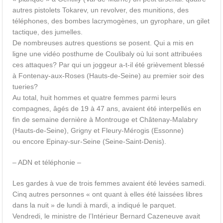
autres pistolets Tokarev, un revolver, des munitions, des
téléphones, des bombes lacrymogènes, un gyrophare, un gilet
tactique, des jumelles.
De nombreuses autres questions se posent. Qui a mis en
ligne une vidéo posthume de Coulibaly où lui sont attribuées
ces attaques? Par qui un joggeur a-t-il été grièvement blessé
à Fontenay-aux-Roses (Hauts-de-Seine) au premier soir des
tueries?
Au total, huit hommes et quatre femmes parmi leurs
compagnes, âgés de 19 à 47 ans, avaient été interpellés en
fin de semaine dernière à Montrouge et Châtenay-Malabry
(Hauts-de-Seine), Grigny et Fleury-Mérogis (Essonne)
ou encore Epinay-sur-Seine (Seine-Saint-Denis).
– ADN et téléphonie –
Les gardes à vue de trois femmes avaient été levées samedi.
Cinq autres personnes « ont quant à elles été laissées libres
dans la nuit » de lundi à mardi, a indiqué le parquet.
Vendredi, le ministre de l’Intérieur Bernard Cazeneuve avait