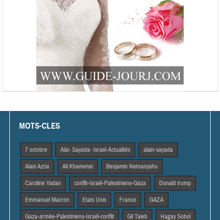
MOTS-CLES
7 octobre
Alai- Sayada- Israel-Actualités
alain-sayada
Alain Azria
Ali Khamenei
Benjamin Netnanyahu
Caroline Yadan
conflit-Israël-Palestiniens-Gaza
Donald trump
Emmanuel Macron
Etats Unis
France
GAZA
Gaza-armée-Palestiniens-Israël-conflit
Gil Taieb
Hagay Sobol