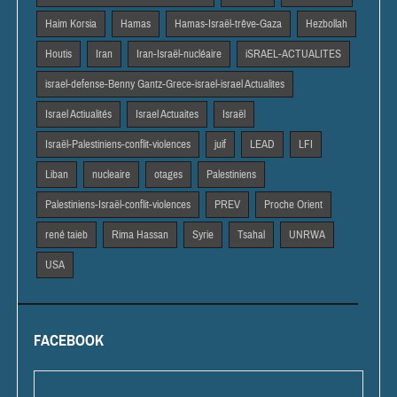
Haim Korsia
Hamas
Hamas-Israël-trêve-Gaza
Hezbollah
Houtis
Iran
Iran-Israël-nucléaire
iSRAEL-ACTUALITES
israel-defense-Benny Gantz-Grece-israel-israel Actualites
Israel Actiualités
Israel Actuaites
Israël
Israël-Palestiniens-conflit-violences
juif
LEAD
LFI
Liban
nucleaire
otages
Palestiniens
Palestiniens-Israël-conflit-violences
PREV
Proche Orient
rené taieb
Rima Hassan
Syrie
Tsahal
UNRWA
USA
FACEBOOK