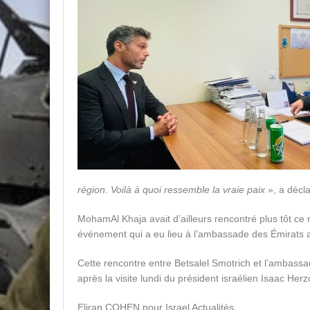
région. Voilà à quoi ressemble la vraie paix
», a décla
MohamAl Khaja avait d’ailleurs rencontré plus tôt ce 
événement qui a eu lieu à l’ambassade des Émirats a
Cette rencontre entre Betsalel Smotrich et l’ambass
après la visite lundi du président israélien Isaac Her
Eliran COHEN pour Israel Actualités