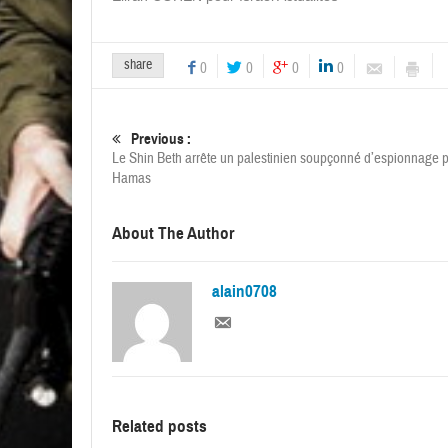
share
0
0
0
0
Previous :
Le Shin Beth arrête un palestinien soupçonné d’espionnage p
Hamas
About The Author
alain0708
Related posts