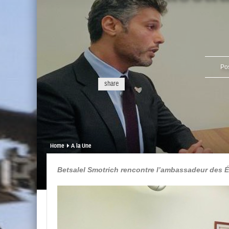
Po
share
Home
A la Une
Betsalel Smotrich rencontre l’ambassadeur des Ém