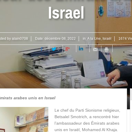
Israel
sted by
alain0708
Date:
décembre 08, 2022
in:
A la Une
,
Israël
1674 Vi
0
0
0
0
irats arabes unis en Israel
Le chef du Parti Sionisme religieux,
Betsalel Smotrich, a rencontré hier
l’ambassadeur des Émirats arabes
unis en Israël, Mohamed Al Khaja.