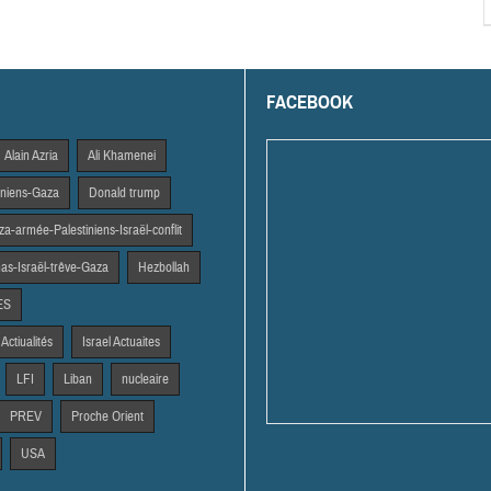
FACEBOOK
Alain Azria
Ali Khamenei
tiniens-Gaza
Donald trump
a-armée-Palestiniens-Israël-conflit
s-Israël-trêve-Gaza
Hezbollah
ES
 Actiualités
Israel Actuaites
LFI
Liban
nucleaire
PREV
Proche Orient
USA