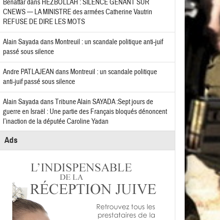
Benattar
dans
HEZBOLLAH : SILENCE GÊNANT SUR
CNEWS — LA MINISTRE des armées Catherine Vautrin
REFUSE DE DIRE LES MOTS
Alain Sayada
dans
Montreuil : un scandale politique anti-juif
passé sous silence
Andre PATLAJEAN
dans
Montreuil : un scandale politique
anti-juif passé sous silence
Alain Sayada
dans
Tribune Alain SAYADA :Sept jours de
guerre en Israël : Une partie des Français bloqués dénoncent
l’inaction de la députée Caroline Yadan
Ads