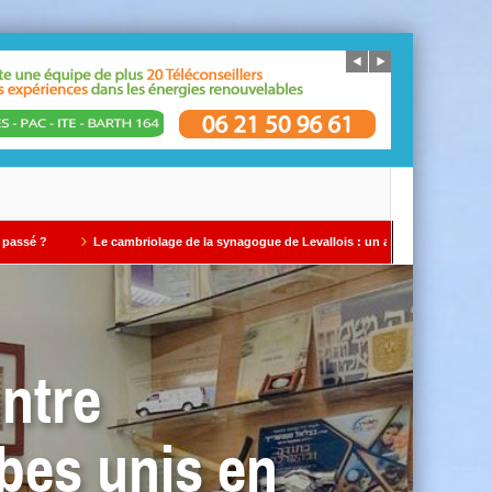
Le cambriolage de la synagogue de Levallois : un avertissement qui ne doit pas être 
ntre
bes unis en