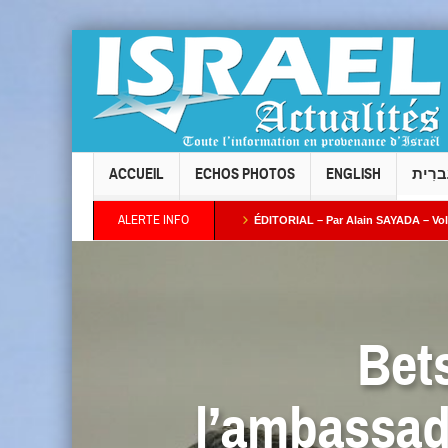
ACCUEIL
ECHOS PHOTOS
ENGLISH
ברִית
ALERTE INFO
 Taïeb par Alain AZRIA
ÉDITORIAL – Par Alain SAYADA – Vol des neuf Sifrei To
 plus ses intentions : combien de temps l’Occident continuera-t-il à fermer les yeux 
Bet
l’ambassad