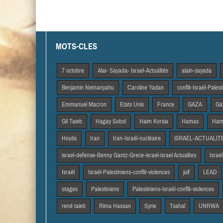
MOTS-CLES
7 octobre
Alai- Sayada- Israel-Actualités
alain-sayada
Benjamin Netnanyahu
Caroline Yadan
conflit-Israël-Pales
Emmanuel Macron
Etats Unis
France
GAZA
Gaz
Gil Taieb
Hagay Sobol
Haim Korsia
Hamas
Hama
Houtis
Iran
Iran-Israël-nucléaire
iSRAEL-ACTUALIT
israel-defense-Benny Gantz-Grece-israel-israel Actualites
Israel
Israël
Israël-Palestiniens-conflit-violences
juif
LEAD
otages
Palestiniens
Palestiniens-Israël-conflit-violences
rené taieb
Rima Hassan
Syrie
Tsahal
UNRWA