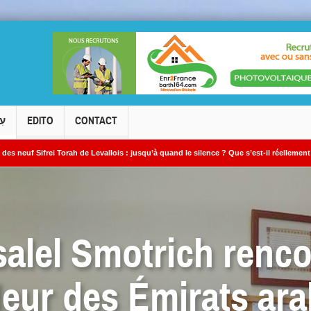
עִ
EDITO
CONTACT
rah de Levallois : jusqu’à quand le silence ? Que s’est-il réellement passé ?
? »
salel Smotrich renco
eur des Émirats ara