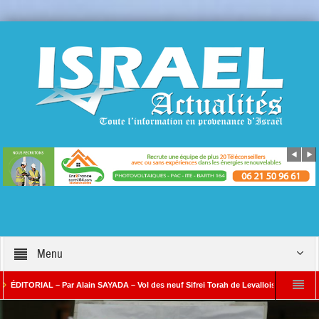
Menu
ORIAL – Par Alain SAYADA – Vol des neuf Sifrei Torah de Levallois : jusqu’à quand le 
r Alain SAYADA
Benjamin Netanyahou à l’Iran : « Si vous nous attaquez, notre 