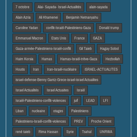
7 octobre
Alai- Sayada- Israel-Actualités
alain-sayada
Alain Azria
Ali Khamenei
Benjamin Netnanyahu
Caroline Yadan
conflit-Israël-Palestiniens-Gaza
Donald trump
Emmanuel Macron
Etats Unis
France
GAZA
Gaza-armée-Palestiniens-Israël-conflit
Gil Taieb
Hagay Sobol
Haim Korsia
Hamas
Hamas-Israël-trêve-Gaza
Hezbollah
Houtis
Iran
Iran-Israël-nucléaire
iSRAEL-ACTUALITES
israel-defense-Benny Gantz-Grece-israel-israel Actualites
Israel Actiualités
Israel Actuaites
Israël
Israël-Palestiniens-conflit-violences
juif
LEAD
LFI
Liban
nucleaire
otages
Palestiniens
Palestiniens-Israël-conflit-violences
PREV
Proche Orient
rené taieb
Rima Hassan
Syrie
Tsahal
UNRWA