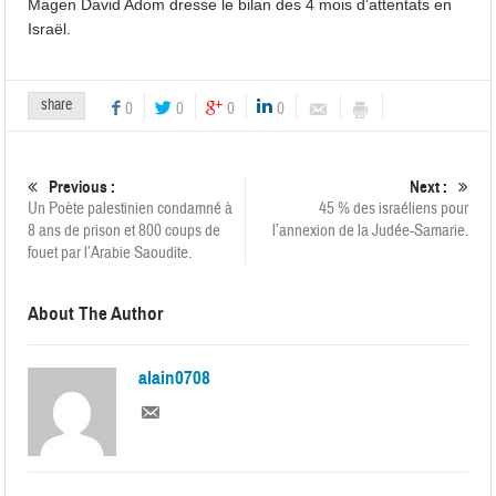
Magen David Adom dresse le bilan des 4 mois d’attentats en
Israël.
share
0
0
0
0
Previous :
Next :
Un Poète palestinien condamné à
45 % des israéliens pour
8 ans de prison et 800 coups de
l’annexion de la Judée-Samarie.
fouet par l’Arabie Saoudite.
About The Author
alain0708