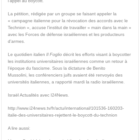
l’appel au boycott.
La pétition, rédigée par un groupe se faisant appeler la
« campagne italienne pour la révocation des accords avec le
Technion », accuse l’institut de travailler « main dans la main »
avec les Forces de défense israéliennes et les producteurs
d’armes.
Le quotidien italien
Il Foglio
décrit les efforts visant à boycotter
les institutions universitaires israéliennes comme un retour à
l’époque du fascisme. Sous la dictature de Benito
Mussolini, les conférenciers juifs avaient été renvoyés des
universités italiennes, a rapporté mardi la radio israélienne.
Israël Actualités avec I24News.
http://www.i24news.tv/fr/actu/international/101536-160203-
italie-des-universitaires-rejettent-le-boycott-du-technion
A lire aussi: