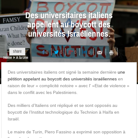
Des universitaires italiens
appellent au boycott des
universités Israéliennes.
share
0
0
0
0
Home
A la Une
Des universitaires italiens ont signé la semaine dernière
une
pétition appelant au boycott des universités israéliennes
en
raison de leur « complicité notoire » avec l' »Etat de violence »
dans le conflit avec les Palestiniens.
Des milliers d’Italiens ont répliqué et se sont opposés au
boycott de l’Institut technologique du Technion à Haïfa en
Israël.
Le maire de Turin, Piero Fassino a exprimé son opposition à