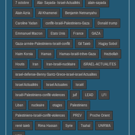
7 octobre
Alai- Sayada- Israel-Actualités
alain-sayada
Alain Azria
Ali Khamenei
Benjamin Netnanyahu
Caroline Yadan
conflit-Israël-Palestiniens-Gaza
Donald trump
Emmanuel Macron
Etats Unis
France
GAZA
Gaza-armée-Palestiniens-Israël-conflit
Gil Taieb
Hagay Sobol
Haim Korsia
Hamas
Hamas-Israël-trêve-Gaza
Hezbollah
Houtis
Iran
Iran-Israël-nucléaire
iSRAEL-ACTUALITES
israel-defense-Benny Gantz-Grece-israel-israel Actualites
Israel Actiualités
Israel Actuaites
Israël
Israël-Palestiniens-conflit-violences
juif
LEAD
LFI
Liban
nucleaire
otages
Palestiniens
Palestiniens-Israël-conflit-violences
PREV
Proche Orient
rené taieb
Rima Hassan
Syrie
Tsahal
UNRWA