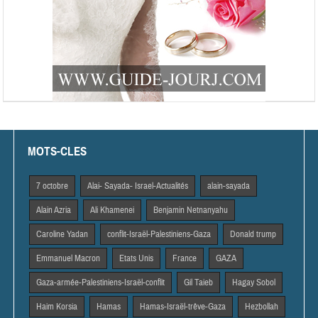
MOTS-CLES
7 octobre
Alai- Sayada- Israel-Actualités
alain-sayada
Alain Azria
Ali Khamenei
Benjamin Netnanyahu
Caroline Yadan
conflit-Israël-Palestiniens-Gaza
Donald trump
Emmanuel Macron
Etats Unis
France
GAZA
Gaza-armée-Palestiniens-Israël-conflit
Gil Taieb
Hagay Sobol
Haim Korsia
Hamas
Hamas-Israël-trêve-Gaza
Hezbollah