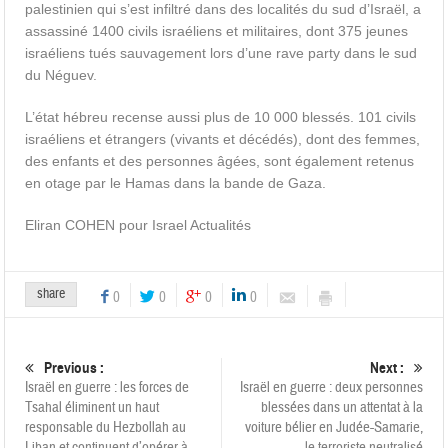
palestinien qui s’est infiltré dans des localités du sud d’Israël, a
assassiné 1400 civils israéliens et militaires, dont 375 jeunes
israéliens tués sauvagement lors d’une rave party dans le sud
du Néguev.
L’état hébreu recense aussi plus de 10 000 blessés. 101 civils
israéliens et étrangers (vivants et décédés), dont des femmes,
des enfants et des personnes âgées, sont également retenus
en otage par le Hamas dans la bande de Gaza.
Eliran COHEN pour Israel Actualités
share
0
0
0
0
Previous :
Next :
Israël en guerre : les forces de
Israël en guerre : deux personnes
Tsahal éliminent un haut
blessées dans un attentat à la
responsable du Hezbollah au
voiture bélier en Judée-Samarie,
Liban et continuent d’opérer à
le terroriste neutralisé