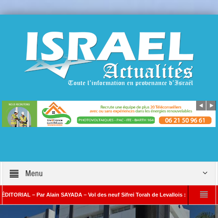
Menu
AL – Par Alain SAYADA – Vol des neuf Sifrei Torah de Levallois : jusqu’à quand le sil
lain SAYADA
Benjamin Netanyahou à l’Iran : « Si vous nous attaquez, notre rip