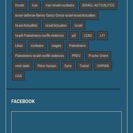
Houtis
Iran
Iran-Israël-nucléaire
iSRAEL-ACTUALITES
israel-defense-Benny Gantz-Grece-israel-israel Actualites
Israel Actiualités
Israel Actuaites
Israël
Israël-Palestiniens-conflit-violences
juif
LEAD
LFI
Liban
nucleaire
otages
Palestiniens
Palestiniens-Israël-conflit-violences
PREV
Proche Orient
rené taieb
Rima Hassan
Syrie
Tsahal
UNRWA
USA
FACEBOOK