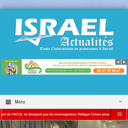
Menu
CCIL ne dissipent pas les interrogations. Philippe Cohen annonce se réserver le droit
A – Rédacteur en chef d’Israël Actualités
L’Iran menace de frapper Tel-Aviv 