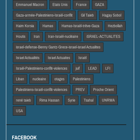
Emmanuel Macron
Etats Unis
France
GAZA
Gaza-armée-Palestiniens-Israël-conflit
Gil Taieb
Hagay Sobol
Haim Korsia
Hamas
Hamas-Israël-trêve-Gaza
Hezbollah
Houtis
Iran
Iran-Israël-nucléaire
iSRAEL-ACTUALITES
israel-defense-Benny Gantz-Grece-israel-israel Actualites
Israel Actiualités
Israel Actuaites
Israël
Israël-Palestiniens-conflit-violences
juif
LEAD
LFI
Liban
nucleaire
otages
Palestiniens
Palestiniens-Israël-conflit-violences
PREV
Proche Orient
rené taieb
Rima Hassan
Syrie
Tsahal
UNRWA
USA
FACEBOOK