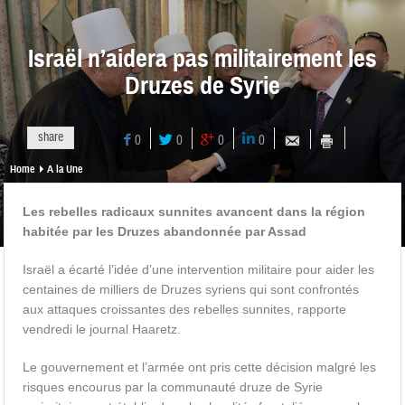
Israël n’aidera pas militairement les
Druzes de Syrie
share
0
0
0
0
Home
A la Une
Les rebelles radicaux sunnites avancent dans la région
habitée par les Druzes abandonnée par Assad
Israël a écarté l’idée d’une intervention militaire pour aider les
centaines de milliers de Druzes syriens qui sont confrontés
aux attaques croissantes des rebelles sunnites, rapporte
vendredi le journal Haaretz.
Le gouvernement et l’armée ont pris cette décision malgré les
risques encourus par la communauté druze de Syrie