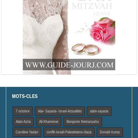
MOTS-CLES
7 octobre
Alai- Sayada- Israel-Actualités
alain-sayada
Alain Azria
Ali Khamenei
Benjamin Netnanyahu
Caroline Yadan
conflit-Israël-Palestiniens-Gaza
Donald trump