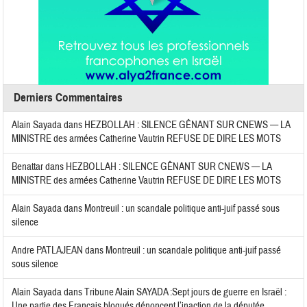
Derniers Commentaires
Alain Sayada
dans
HEZBOLLAH : SILENCE GÊNANT SUR CNEWS — LA
MINISTRE des armées Catherine Vautrin REFUSE DE DIRE LES MOTS
Benattar
dans
HEZBOLLAH : SILENCE GÊNANT SUR CNEWS — LA
MINISTRE des armées Catherine Vautrin REFUSE DE DIRE LES MOTS
Alain Sayada
dans
Montreuil : un scandale politique anti-juif passé sous
silence
Andre PATLAJEAN
dans
Montreuil : un scandale politique anti-juif passé
sous silence
Alain Sayada
dans
Tribune Alain SAYADA :Sept jours de guerre en Israël :
Une partie des Français bloqués dénoncent l’inaction de la députée