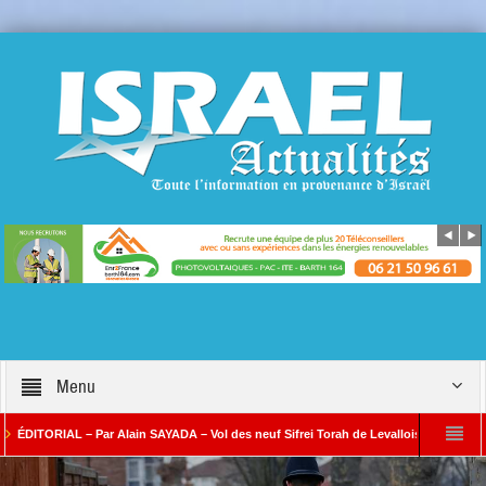
Menu
TORIAL – Par Alain SAYADA – Vol des neuf Sifrei Torah de Levallois : jusqu’à quand le
ar Alain SAYADA
Benjamin Netanyahou à l’Iran : « Si vous nous attaquez, notre