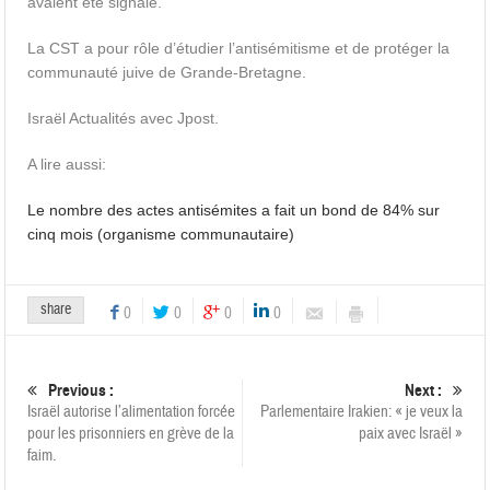
avaient été signalé.
La CST a pour rôle d’étudier l’antisémitisme et de protéger la
communauté juive de Grande-Bretagne.
Israël Actualités avec Jpost.
A lire aussi:
Le nombre des actes antisémites a fait un bond de 84% sur
cinq mois (organisme communautaire)
share
0
0
0
0
Previous :
Next :
Israël autorise l’alimentation forcée
Parlementaire Irakien: « je veux la
pour les prisonniers en grève de la
paix avec Israël »
faim.