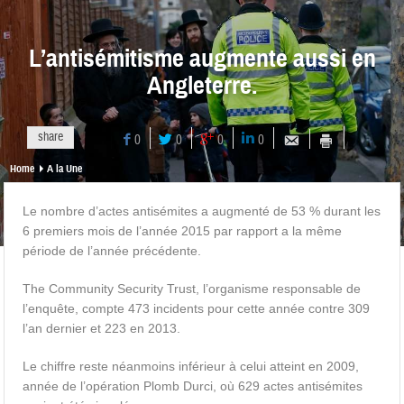
L’antisémitisme augmente aussi en
Angleterre.
share
0
0
0
0
Home
A la Une
Le nombre d’actes antisémites a augmenté de 53 % durant les
6 premiers mois de l’année 2015 par rapport a la même
période de l’année précédente.
The Community Security Trust, l’organisme responsable de
l’enquête, compte 473 incidents pour cette année contre 309
l’an dernier et 223 en 2013.
Le chiffre reste néanmoins inférieur à celui atteint en 2009,
année de l’opération Plomb Durci, où 629 actes antisémites