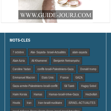
MOTS-CLES
7 octobre
Alai- Sayada- Israel-Actualités
alain-sayada
Alain Azria
Ali Khamenei
Benjamin Netnanyahu
Caroline Yadan
conflit-Israël-Palestiniens-Gaza
Donald trump
Emmanuel Macron
Etats Unis
France
GAZA
Gaza-armée-Palestiniens-Israël-conflit
Gil Taieb
Hagay Sobol
Haim Korsia
Hamas
Hamas-Israël-trêve-Gaza
Hezbollah
Houtis
Iran
Iran-Israël-nucléaire
iSRAEL-ACTUALITES