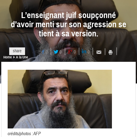
L’enseignant juif soupçonné
d’avoir menti sur son agression se
tient à sa version.
share
0
0
0
0
Home
A la Une
crédits/photos : AFP