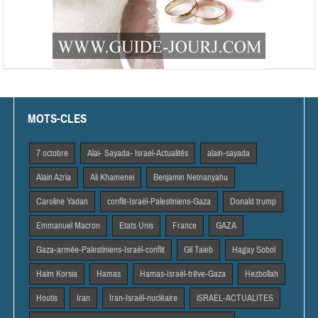
MOTS-CLES
7 octobre
Alai- Sayada- Israel-Actualités
alain-sayada
Alain Azria
Ali Khamenei
Benjamin Netnanyahu
Caroline Yadan
conflit-Israël-Palestiniens-Gaza
Donald trump
Emmanuel Macron
Etats Unis
France
GAZA
Gaza-armée-Palestiniens-Israël-conflit
Gil Taieb
Hagay Sobol
Haim Korsia
Hamas
Hamas-Israël-trêve-Gaza
Hezbollah
Houtis
Iran
Iran-Israël-nucléaire
iSRAEL-ACTUALITES