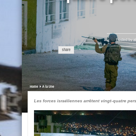
Posted by
a
share
Home
A la Une
Les forces israéliennes arrêtent vingt-quatre p