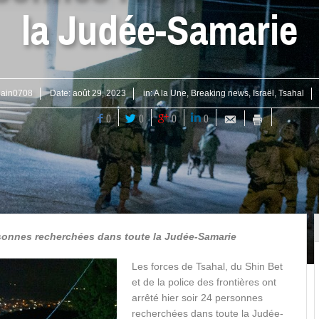
la Judée-Samarie
lain0708
Date:
août 29, 2023
in:
A la Une
,
Breaking news
,
Israël
,
Tsahal
0
0
0
0
ersonnes recherchées dans toute la Judée-Samarie
Les forces de Tsahal, du Shin Bet
et de la police des frontières ont
arrêté hier soir 24 personnes
recherchées dans toute la Judée-