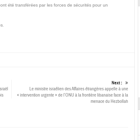
nt été transférées par les forces de sécurités pour un
es.
Next :
sraël
Le ministre israélien des Affaires étrangères appelle à une
is
« intervention urgente » de l’ONU à la frontière libanaise face à la
menace du Hezbollah