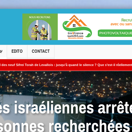
עִ
EDITO
CONTACT
ah de Levallois : jusqu’à quand le silence ? Que s’est-il réellement passé ?
L
 »
s israéliennes arrêt
sonnes recherchées