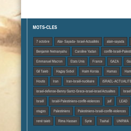
MOTS-CLES
7 octobre
Alai- Sayada- Israel-Actualités
alain-sayada
Benjamin Netnanyahu
Caroline Yadan
conflit-Israël-Pales
Emmanuel Macron
Etats Unis
France
GAZA
Gaz
Gil Taieb
Hagay Sobol
Haim Korsia
Hamas
Hama
Houtis
Iran
Iran-Israël-nucléaire
iSRAEL-ACTUALIT
israel-defense-Benny Gantz-Grece-israel-israel Actualites
Israel
Israël
Israël-Palestiniens-conflit-violences
juif
LEAD
otages
Palestiniens
Palestiniens-Israël-conflit-violences
rené taieb
Rima Hassan
Syrie
Tsahal
UNRWA