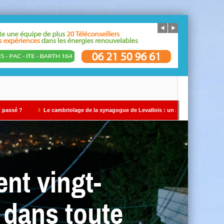
e cambriolage de la synagogue de Levallois : un avertissement qui ne doit pas être i
ent vingt-
 dans toute