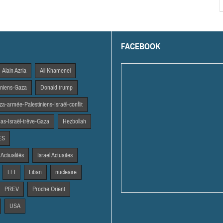
FACEBOOK
Alain Azria
Ali Khamenei
tiniens-Gaza
Donald trump
a-armée-Palestiniens-Israël-conflit
s-Israël-trêve-Gaza
Hezbollah
ES
 Actiualités
Israel Actuaites
LFI
Liban
nucleaire
PREV
Proche Orient
USA