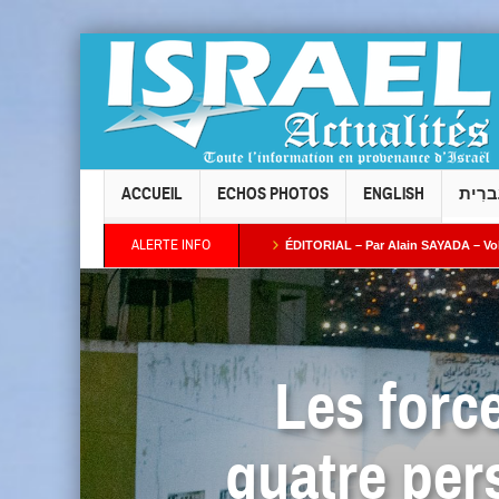
ACCUEIL
ECHOS PHOTOS
ENGLISH
ברִית
ALERTE INFO
Taïeb par Alain AZRIA
ÉDITORIAL – Par Alain SAYADA – Vol des neuf Sifrei Tor
plus ses intentions : combien de temps l’Occident continuera-t-il à fermer les yeux ?
Les force
quatre per