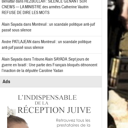
Benattar
dans
HEZBOLLAH : SILENCE GÊNANT SUR
CNEWS — LA MINISTRE des armées Catherine Vautrin
REFUSE DE DIRE LES MOTS
Alain Sayada
dans
Montreuil : un scandale politique anti-juif
passé sous silence
Andre PATLAJEAN
dans
Montreuil : un scandale politique
anti-juif passé sous silence
Alain Sayada
dans
Tribune Alain SAYADA :Sept jours de
guerre en Israël : Une partie des Français bloqués dénoncent
l’inaction de la députée Caroline Yadan
Ads