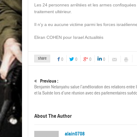
Les 24 personnes arrêtées et les armes confisquées o
traitement ultérieur.
Il n’y a eu aucune victime parmi les forces israélienn
Eliran COHEN pour Israel Actualités
share
0
0
0
0
Previous :
Benjamin Netanyahu salue l’amélioration des relations entre I
et la Suède lors d’une réunion avec des parlementaires suédo
About The Author
alain0708